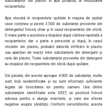
substanțelor din plastic în apa potabilă, la reutilizarea
recipientului.
Apa stocată în recipientele spălate în mașina de spălat
vase conținea și peste 3.500 de substanțe provenite din
detergentul folosit, chiar și în cazul recipientelor din sticlă.
O mare parte a acestora a dispărut după clătirea repetată a
recipientelor, dar o parte a persistat și după, în cazul
sticlelor din plastic, probabil datorită infiltrării în plastic
sau apariției de reacții între substanțele din detergent și
cele din plastic. Toate substanțele provenite din detergent
au dispărut din recipientele din sticlă după spălare.
Din păcate, din aceste aproape 4.000 de substanțe, multe
sunt încă neidentificate și nu sunt informații suficiente
legate de toxicitatea lor pentru oameni. Una dintre
substanțele identificate este DEET, un pesticid folosit
adesea pentru a alunga insectele, și care are efecte
negative asupra sănătății. Conform cercetătorilor, acesta