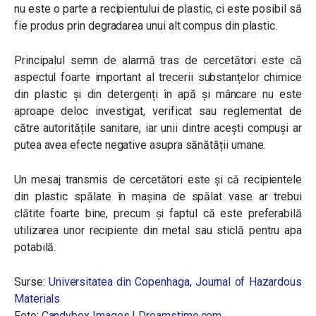
nu este o parte a recipientului de plastic, ci este posibil să
fie produs prin degradarea unui alt compus din plastic.
Principalul semn de alarmă tras de cercetători este că
aspectul foarte important al trecerii substanțelor chimice
din plastic și din detergenți în apă și mâncare nu este
aproape deloc investigat, verificat sau reglementat de
către autoritățile sanitare, iar unii dintre acești compuși ar
putea avea efecte negative asupra sănătății umane.
Un mesaj transmis de cercetători este și că recipientele
din plastic spălate în mașina de spălat vase ar trebui
clătite foarte bine, precum și faptul că este preferabilă
utilizarea unor recipiente din metal sau sticlă pentru apa
potabilă.
Surse:
Universitatea din Copenhaga
,
Journal of Hazardous
Materials
Foto:
Candybox Images
|
Dreamstime.com