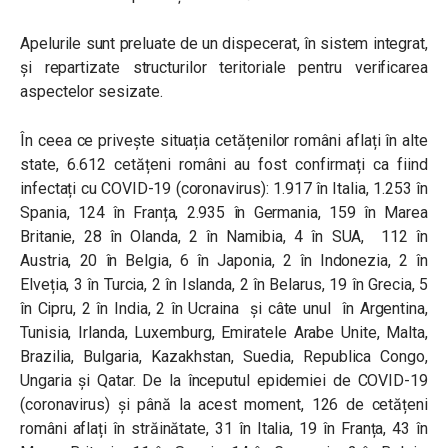
Apelurile sunt preluate de un dispecerat, în sistem integrat,
și repartizate structurilor teritoriale pentru verificarea
aspectelor sesizate.
În ceea ce privește situația cetățenilor români aflați în alte
state, 6.612 cetățeni români au fost confirmați ca fiind
infectați cu COVID-19 (coronavirus): 1.917 în Italia, 1.253 în
Spania, 124 în Franța, 2.935 în Germania, 159 în Marea
Britanie, 28 în Olanda, 2 în Namibia, 4 în SUA, 112 în
Austria, 20 în Belgia, 6 în Japonia, 2 în Indonezia, 2 în
Elveția, 3 în Turcia, 2 în Islanda, 2 în Belarus, 19 în Grecia, 5
în Cipru, 2 în India, 2 în Ucraina și câte unul în Argentina,
Tunisia, Irlanda, Luxemburg, Emiratele Arabe Unite, Malta,
Brazilia, Bulgaria, Kazakhstan, Suedia, Republica Congo,
Ungaria și Qatar. De la începutul epidemiei de COVID-19
(coronavirus) și până la acest moment, 126 de cetățeni
români aflați în străinătate, 31 în Italia, 19 în Franța, 43 în