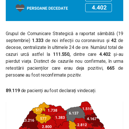
Grupul de Comunicare Strategică a raportat sâmbătă (19
septembrie)
1.333
de noi infecții cu coronavirus și
42
de
decese, centralizate în ultimele 24 de ore. Numărul total de
cazuri urcă astfel la
111.550,
dintre care
4.402
și-au
pierdut viața. Distinct de cazurile nou confirmate, în urma
retestării pacienților care erau deja pozitivi,
665
de
persoane au fost reconfirmate pozitiv.
89.119
de pacienți au fost declarați vindecați.