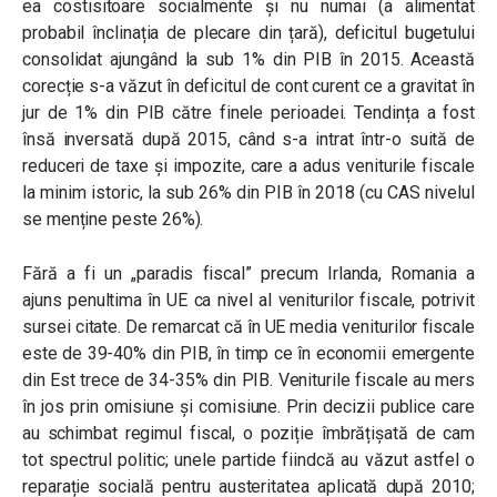
ea costisitoare socialmente și nu numai (a alimentat
probabil înclinația de plecare din țară), deficitul bugetului
consolidat ajungând la sub 1% din PIB în 2015. Această
corecție s-a văzut în deficitul de cont curent ce a gravitat în
jur de 1% din PIB către finele perioadei. Tendința a fost
însă inversată după 2015, când s-a intrat într-o suită de
reduceri de taxe și impozite, care a adus veniturile fiscale
la minim istoric, la sub 26% din PIB în 2018 (cu CAS nivelul
se menține peste 26%).
Fără a fi un „paradis fiscal” precum Irlanda, Romania a
ajuns penultima în UE ca nivel al veniturilor fiscale, potrivit
sursei citate. De remarcat că în UE media veniturilor fiscale
este de 39-40% din PIB, în timp ce în economii emergente
din Est trece de 34-35% din PIB. Veniturile fiscale au mers
în jos prin omisiune și comisiune. Prin decizii publice care
au schimbat regimul fiscal, o poziție îmbrățișată de cam
tot spectrul politic; unele partide fiindcă au văzut astfel o
reparație socială pentru austeritatea aplicată după 2010;