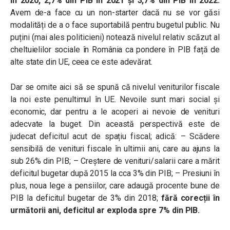
în 2020, 2,7% din PIB în 2021 și 3,7% din PIB în 2022.
Avem de-a face cu un non-starter dacă nu se vor găsi
modalități de a o face suportabilă pentru bugetul public. Nu
puțini (mai ales politicieni) notează nivelul relativ scăzut al
cheltuielilor sociale în România ca pondere în PIB față de
alte state din UE, ceea ce este adevărat.
Dar se omite aici să se spună că nivelul veniturilor fiscale
la noi este penultimul în UE. Nevoile sunt mari social și
economic, dar pentru a le acoperi ai nevoie de venituri
adecvate la buget. D
in această perspectivă este de
judecat deficitul acut de spațiu fiscal; adică: – Scădere
sensibilă de venituri fiscale în ultimii ani, care au ajuns la
sub 26% din PIB; – Creștere de venituri/salarii care a mărit
deficitul bugetar după 2015 la cca 3% din PIB; – Presiuni în
plus, noua lege a pensiilor, care adaugă procente bune de
PIB la deficitul bugetar de 3% din 2018;
fără corecții în
următorii ani, deficitul ar exploda spre 7% din PIB.