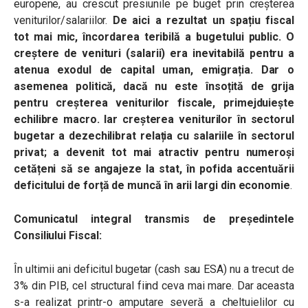
europene, au crescut presiunile pe buget prin creșterea
veniturilor/salariilor.
De aici a rezultat un spațiu fiscal
tot mai mic, încordarea teribilă a bugetului public. O
creștere de venituri (salarii) era inevitabilă pentru a
atenua exodul de capital uman, emigrația. Dar o
asemenea politică, dacă nu este însoțită de grija
pentru creșterea veniturilor fiscale, primejduiește
echilibre macro. Iar creșterea veniturilor în sectorul
bugetar a dezechilibrat relația cu salariile în sectorul
privat; a devenit tot mai atractiv pentru numeroși
cetățeni să se angajeze la stat, în pofida accentuării
deficitului de forță de muncă în arii largi din economie
.
Comunicatul integral transmis de președintele
Consiliului Fiscal:
În ultimii ani deficitul bugetar (cash sau ESA) nu a trecut de
3% din PIB, cel structural fiind ceva mai mare. Dar aceasta
s-a realizat printr-o amputare severă a cheltuielilor cu