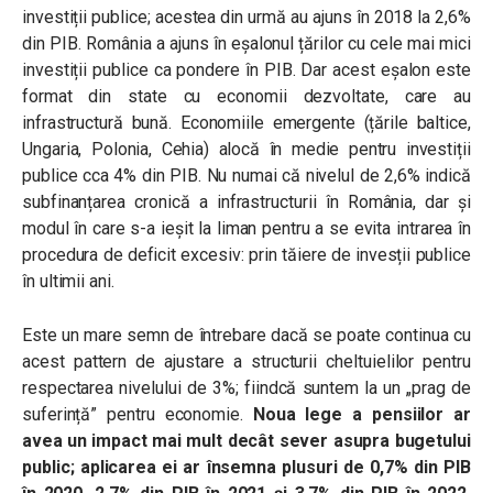
investiții publice; acestea din urmă au ajuns în 2018 la 2,6%
din PIB. România a ajuns în eșalonul țărilor cu cele mai mici
investiții publice ca pondere în PIB. Dar acest eșalon este
format din state cu economii dezvoltate, care au
infrastructură bună. Economiile emergente (țările baltice,
Ungaria, Polonia, Cehia) alocă în medie pentru investiții
publice cca 4% din PIB. Nu numai că nivelul de 2,6% indică
subfinanțarea cronică a infrastructurii în România, dar și
modul în care s-a ieșit la liman pentru a se evita intrarea în
procedura de deficit excesiv: prin tăiere de invesții publice
în ultimii ani.
Este un mare semn de întrebare dacă se poate continua cu
acest pattern de ajustare a structurii cheltuielilor pentru
respectarea nivelului de 3%; fiindcă suntem la un „prag de
suferință” pentru economie.
Noua lege a pensiilor ar
avea un impact mai mult decât sever asupra bugetului
public; aplicarea ei ar însemna plusuri de 0,7% din PIB