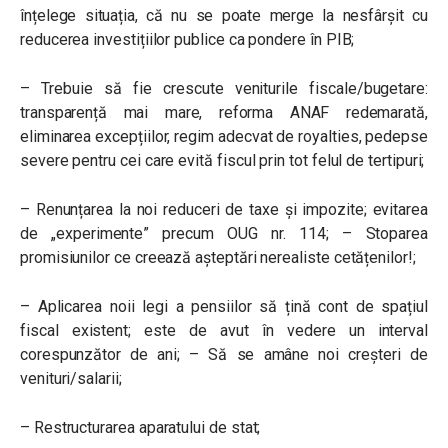
înțelege situația, că nu se poate merge la nesfârșit cu
reducerea investițiilor publice ca pondere în PIB;
– Trebuie să fie crescute veniturile fiscale/bugetare:
transparență mai mare, reforma ANAF redemarată,
eliminarea excepțiilor, regim adecvat de royalties, pedepse
severe pentru cei care evită fiscul prin tot felul de tertipuri;
– Renunțarea la noi reduceri de taxe și impozite; evitarea
de „experimente” precum OUG nr. 114; – Stoparea
promisiunilor ce creează așteptări nerealiste cetățenilor!;
– Aplicarea noii legi a pensiilor să țină cont de spațiul
fiscal existent; este de avut în vedere un interval
corespunzător de ani; – Să se amâne noi creșteri de
venituri/salarii;
– Restructurarea aparatului de stat;