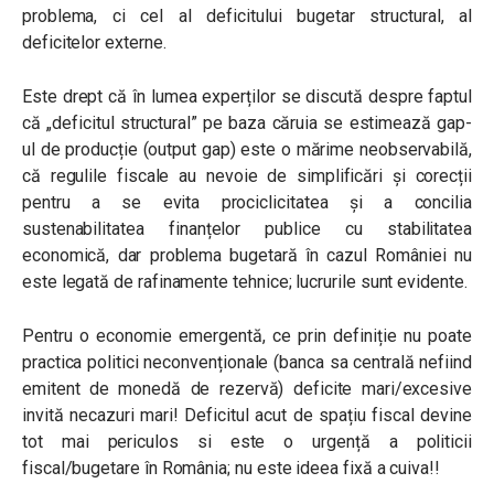
problema, ci cel al deficitului bugetar structural, al
deficitelor externe.
Este drept că în lumea experților se discută despre faptul
că „deficitul structural” pe baza căruia se estimează gap-
ul de producție (output gap) este o mărime neobservabilă,
că regulile fiscale au nevoie de simplificări și corecții
pentru a se evita prociclicitatea și a concilia
sustenabilitatea finanțelor publice cu stabilitatea
economică, dar problema bugetară în cazul României nu
este legată de rafinamente tehnice; lucrurile sunt evidente.
Pentru o economie emergentă, ce prin definiție nu poate
practica politici neconvenționale (banca sa centrală nefiind
emitent de monedă de rezervă) deficite mari/excesive
invită necazuri mari! Deficitul acut de spațiu fiscal devine
tot mai periculos si este o urgență a politicii
fiscal/bugetare în România; nu este ideea fixă a cuiva!!