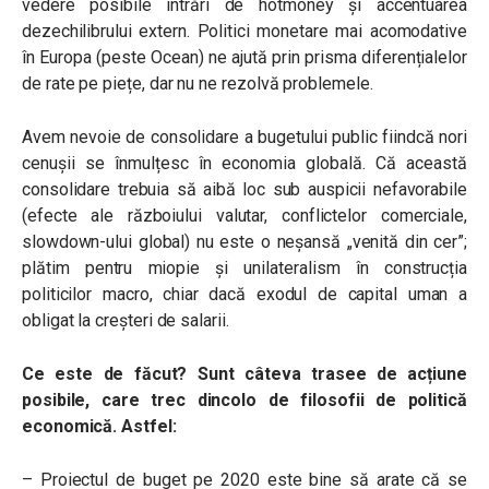
vedere posibile intrări de hotmoney și accentuarea
dezechilibrului extern. Politici monetare mai acomodative
în Europa (peste Ocean) ne ajută prin prisma diferențialelor
de rate pe piețe, dar nu ne rezolvă problemele.
Avem nevoie de consolidare a bugetului public fiindcă nori
cenușii se înmulțesc în economia globală. Că această
consolidare trebuia să aibă loc sub auspicii nefavorabile
(efecte ale războiului valutar, conflictelor comerciale,
slowdown-ului global) nu este o neșansă „venită din cer”;
plătim pentru miopie și unilateralism în construcția
politicilor macro, chiar dacă exodul de capital uman a
obligat la creșteri de salarii.
Ce este de făcut? Sunt câteva trasee de acțiune
posibile, care trec dincolo de filosofii de politică
economică. Astfel:
– Proiectul de buget pe 2020 este bine să arate că se