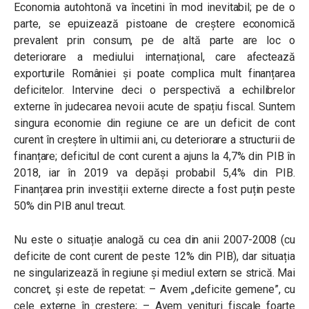
Economia autohtonă va încetini în mod inevitabil; pe de o
parte, se epuizează pistoane de creștere economică
prevalent prin consum, pe de altă parte are loc o
deteriorare a mediului internațional, care afectează
exporturile României și poate complica mult finanțarea
deficitelor. Intervine deci o perspectivă a echilibrelor
externe în judecarea nevoii acute de spațiu fiscal. Suntem
singura economie din regiune ce are un deficit de cont
curent în creștere în ultimii ani, cu deteriorare a structurii de
finanțare; deficitul de cont curent a ajuns la 4,7% din PIB în
2018, iar în 2019 va depăși probabil 5,4% din PIB.
Finanțarea prin investiții externe directe a fost puțin peste
50% din PIB anul trecut.
Nu este o situație analogă cu cea din anii 2007-2008 (cu
deficite de cont curent de peste 12% din PIB), dar situația
ne singularizează în regiune și mediul extern se strică. Mai
concret, și este de repetat: – Avem „deficite gemene”, cu
cele externe în creștere; – Avem venituri fiscale foarte