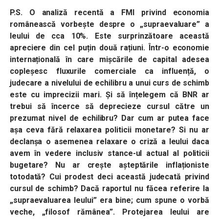
P.S. O analiză recentă a FMI privind economia
românească vorbește despre o „supraevaluare” a
leului de cca 10%. Este surprinzătoare această
apreciere din cel puțin două rațiuni. Într-o economie
internațională în care mișcările de capital adesea
copleșesc fluxurile comerciale ca influență, o
judecare a nivelului de echilibru a unui curs de schimb
este cu imprecizii mari. Și să înțelegem că BNR ar
trebui să încerce să deprecieze cursul către un
prezumat nivel de echilibru? Dar cum ar putea face
așa ceva fără relaxarea politicii monetare? Si nu ar
declanșa o asemenea relaxare o criză a leului daca
avem în vedere inclusiv stance-ul actual al politicii
bugetare? Nu ar crește așteptările inflaționiste
totodată? Cui prodest deci această judecată privind
cursul de schimb? Dacă raportul nu făcea referire la
„supraevaluarea leului” era bine; cum spune o vorbă
veche, „filosof rămânea”. Protejarea leului are