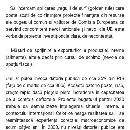
– Să încercăm aplicarea „regulii de aur” (golden rule) care
poate scuti de co-finanțare proiecte finanțate din resurse
ale bugetului comun și validate de Comisia Europeană ca
servind concomitent nevoi naționale și nevoi ale UE; este
vorba de proiecte investiționale clare, de necontestat;
– Măsuri de sprijinire a exporturilor, a producției interne
(alimente), altele decât prin cursul de schimb (nevoia de
spațiu fiscal).
Unii ar putea invoca datoria publică de cca 35% din PIB
(față de o medie de cca 80%). Această datorie poate, însă,
crește rapid dacă piețele pierd încrederea în capacitatea
de a controla deficitele. Proiectul bugetului pentru 2020
trebuie să semnalizeze înțelegerea situației interne, a
contextului internațional. Celor ce neagă realitatea să li se
reamintească experiența corecției macroeconomice de
acum câțiva ani. În 2008, nu nivelul datoriei publice era