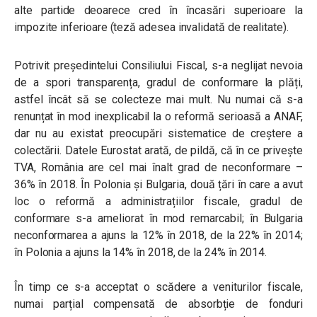
alte partide deoarece cred în încasări superioare la
impozite inferioare (teză adesea invalidată de realitate).
Potrivit președintelui Consiliului Fiscal, s-a neglijat nevoia
de a spori transparența, gradul de conformare la plăți,
astfel încât să se colecteze mai mult. Nu numai că s-a
renunțat în mod inexplicabil la o reformă serioasă a ANAF,
dar nu au existat preocupări sistematice de creștere a
colectării. Datele Eurostat arată, de pildă, că în ce privește
TVA, România are cel mai înalt grad de neconformare –
36% în 2018. În Polonia și Bulgaria, două țări în care a avut
loc o reformă a administrațiilor fiscale, gradul de
conformare s-a ameliorat în mod remarcabil; în Bulgaria
neconformarea a ajuns la 12% în 2018, de la 22% în 2014;
în Polonia a ajuns la 14% în 2018, de la 24% în 2014.
În timp ce s-a acceptat o scădere a veniturilor fiscale,
numai parțial compensată de absorbție de fonduri