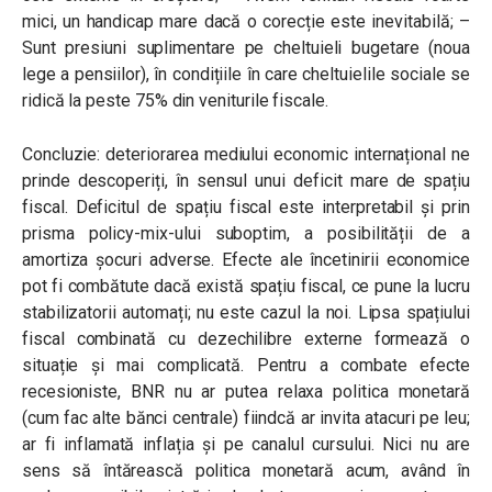
mici, un handicap mare dacă o corecție este inevitabilă; –
Sunt presiuni suplimentare pe cheltuieli bugetare (noua
lege a pensiilor), în condițiile în care cheltuielile sociale se
ridică la peste 75% din veniturile fiscale.
Concluzie: deteriorarea mediului economic internațional ne
prinde descoperiți, în sensul unui deficit mare de spațiu
fiscal. Deficitul de spațiu fiscal este interpretabil și prin
prisma policy-mix-ului suboptim, a posibilității de a
amortiza șocuri adverse. Efecte ale încetinirii economice
pot fi combătute dacă există spațiu fiscal, ce pune la lucru
stabilizatorii automați; nu este cazul la noi. Lipsa spațiului
fiscal combinată cu dezechilibre externe formează o
situație și mai complicată. Pentru a combate efecte
recesioniste, BNR nu ar putea relaxa politica monetară
(cum fac alte bănci centrale) fiindcă ar invita atacuri pe leu;
ar fi inflamată inflația și pe canalul cursului. Nici nu are
sens să întărească politica monetară acum, având în