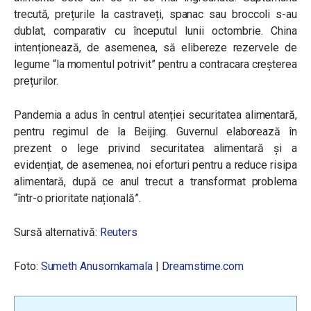
trecută, prețurile la castraveți, spanac sau broccoli s-au
dublat, comparativ cu începutul lunii octombrie. China
intenționează, de asemenea, să elibereze rezervele de
legume “
la momentul potrivit
” pentru a contracara creșterea
prețurilor.
Pandemia a adus în centrul atenției securitatea alimentară,
pentru regimul de la Beijing. Guvernul elaborează în
prezent o lege privind securitatea alimentară și a
evidențiat, de asemenea, noi eforturi pentru a reduce risipa
alimentară, după ce anul trecut a transformat problema
“într-o prioritate națională”.
Sursă alternativă:
Reuters
Foto:
Sumeth Anusornkamala
|
Dreamstime.com