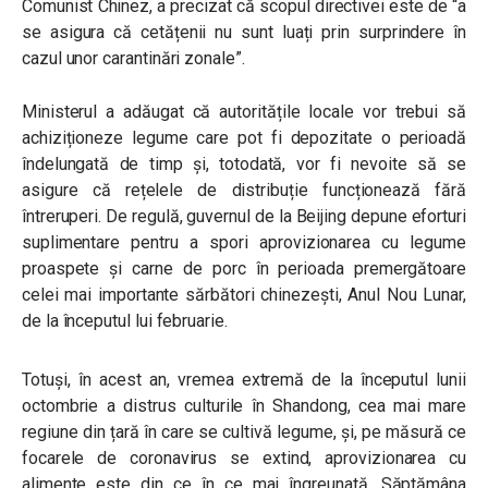
Comunist Chinez, a precizat că scopul directivei este de “a
se asigura că cetățenii nu sunt luați prin surprindere în
cazul unor carantinări zonale”.
Ministerul a adăugat că autoritățile locale vor trebui să
achiziționeze legume care pot fi depozitate o perioadă
îndelungată de timp și, totodată, vor fi nevoite să se
asigure că rețelele de distribuție funcționează fără
întreruperi. De regulă, guvernul de la Beijing depune eforturi
suplimentare pentru a spori aprovizionarea cu legume
proaspete și carne de porc în perioada premergătoare
celei mai importante sărbători chinezești, Anul Nou Lunar,
de la începutul lui februarie.
Totuși, în acest an, vremea extremă de la începutul lunii
octombrie a distrus culturile în Shandong, cea mai mare
regiune din țară în care se cultivă legume, și, pe măsură ce
focarele de coronavirus se extind, aprovizionarea cu
alimente este din ce în ce mai îngreunată.
Săptămâna