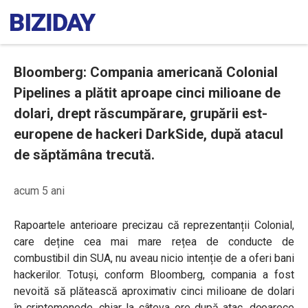
Bloomberg: Compania americană Colonial
Pipelines a plătit aproape cinci milioane de
dolari, drept răscumpărare, grupării est-
europene de hackeri DarkSide, după atacul
de săptămâna trecută.
acum 5 ani
Rapoartele anterioare precizau că reprezentanții Colonial,
care deține cea mai mare rețea de conducte de
combustibil din SUA, nu aveau nicio intenție de a oferi bani
hackerilor. Totuși, conform Bloomberg, compania a fost
nevoită să plătească aproximativ cinci milioane de dolari
în criptomonede, chiar la câteva ore după atac, deoarece