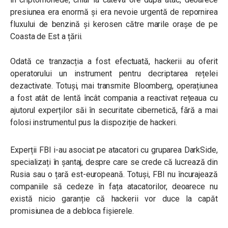
presiunea era enormă și era nevoie urgentă de repornirea
fluxului de benzină și kerosen către marile orașe de pe
Coasta de Est a țării.
Odată ce tranzacția a fost efectuată, hackerii au oferit
operatorului un instrument pentru decriptarea rețelei
dezactivate. Totuși, mai transmite Bloomberg, operațiunea
a fost atât de lentă încât compania a reactivat rețeaua cu
ajutorul experților săi în securitate cibernetică, fără a mai
folosi instrumentul pus la dispoziție de hackeri.
Experții FBI i-au asociat pe atacatori cu gruparea DarkSide,
specializați în șantaj, despre care se crede că lucrează din
Rusia sau o țară est-europeană. Totuși, FBI nu încurajează
companiile să cedeze în fața atacatorilor, deoarece nu
există nicio garanție că hackerii vor duce la capăt
promisiunea de a debloca fișierele.