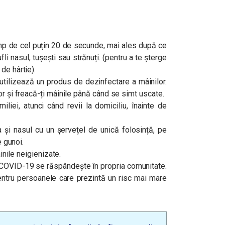
mp de cel puțin 20 de secunde, mai ales după ce
fli nasul, tușești sau strănuți. (pentru a te șterge
de hârtie).
utilizează un produs de dezinfectare a mâinilor.
or și freacă-ți mâinile până când se simt uscate.
iliei, atunci când revii la domiciliu, înainte de
a și nasul cu un șervețel de unică folosință, pe
e gunoi.
âinile neigienizate.
re COVID-19 se răspândește în propria comunitate.
entru persoanele care prezintă un risc mai mare