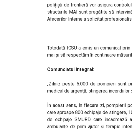
polițiști de frontieră vor asigura control
structurile MAI sunt pregătite să intervină î
Afacerilor Interne a solicitat profesionalis
Totodată IGSU a emis un comunicat prin 
mai și să respectăm în continuare măsurile
Comunciatul integral:
„Zilnic, peste 5.000 de pompieri sunt pr
medical de urgență, stingerea incendiilor ș
În acest sens, în fiecare zi, pompierii p
care aproape 800 echipaje de stingere, 
de echipaje SMURD care încadrează aut
ambulanțe de prim ajutor și terapie int