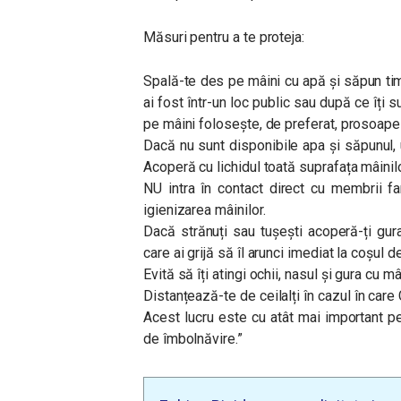
Măsuri pentru a te proteja:
Spală-te des pe mâini cu apă și săpun ti
ai fost într-un loc public sau după ce îți su
pe mâini folosește, de preferat, prosoape 
Dacă nu sunt disponibile apa și săpunul, 
Acoperă cu lichidul toată suprafața mâinil
NU intra în contact direct cu membrii fam
igienizarea mâinilor.
Dacă strănuți sau tușești acoperă-ți gur
care ai grijă să îl arunci imediat la coșul d
Evită să îți atingi ochii, nasul și gura cu m
Distanțează-te de ceilalți în cazul în ca
Acest lucru este cu atât mai important p
de îmbolnăvire.”