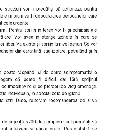
te structuri vor fi pregătiți să acționeze pentru
alele misiuni va fi descurajarea persoanelor care
t cele urgente.
rmi. Pentru sprijin în teren vor fi și echipaje ale
 călare. Vor avea în atenție zonele în care se
er liber. Va exista și sprijin la nivel aerian. Se vor
oanelor din carantină sau izolare, patrulând și în
e poate răspândi și de către asimptomatici e
elegem că poate fi dificil, dar fără sprijinul
or de îmbolnăvire și de pierderi de vieți omenești.
e individuală, în special cele de igienă.
e știri false, reiterăm recomandarea de a vă
or de urgență 5700 de pompieri sunt pregătiți să
or pot interveni și elicopterele. Peste 4500 de