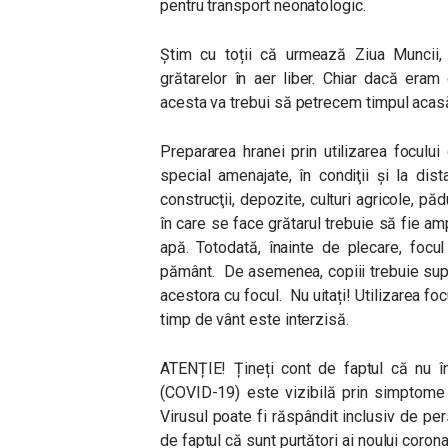
pentru transport neonatologic.
Știm cu toții că urmează Ziua Muncii,
grătarelor în aer liber. Chiar dacă eram 
acesta va trebui să petrecem timpul acasă,
Prepararea hranei prin utilizarea foculu
special amenajate, în condiţii şi la di
construcţii, depozite, culturi agricole, pădu
în care se face grătarul trebuie să fie a
apă. Totodată, înainte de plecare, focul
pământ. De asemenea, copiii trebuie supr
acestora cu focul. Nu uitați! Utilizarea foc
timp de vânt este interzisă.
ATENȚIE! Țineți cont de faptul că nu în
(COVID-19) este vizibilă prin simptome sp
Virusul poate fi răspândit inclusiv de p
de faptul că sunt purtători ai noului corona