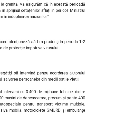
ul la graniță. Vă asigurăm că în această perioadă
n sprijinul cetățenilor aflați în pericol. Ministrul
m în îndeplinirea misiunilor.”
care atenționeză să fim prudenți în perioda 1-2
 de protecție împotriva virusului.
egătiți să intervină pentru acordarea ajutorului
i salvarea persoanelor din medii ostile vieții.
ot interveni cu 3.400 de mijloace tehnice, dintre
100 mașini de descarcerare, precum și peste 400
ospeciale pentru transport victime multiple,
ensivă mobilă, motociclete SMURD și ambulanțe