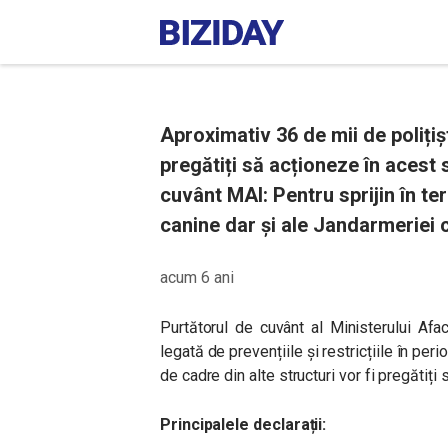
Aproximativ 36 de mii de polițișt
pregătiți să acționeze în acest
cuvânt MAI: Pentru sprijin în tere
canine dar și ale Jandarmeriei c
acum 6 ani
Purtătorul de cuvânt al Ministerului Afa
legată de prevențiile și restricțiile în per
de cadre din alte structuri vor fi pregătiț
Principalele declarații: