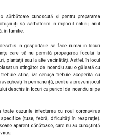
 o sărbătoare cunoscută și pentru prepararea
obișnuiți să sărbătorim în mijlocul naturii, anul
 în familie.
i deschis în gospodărie se face numai în locuri
stanţe care să nu permită propagarea focului la
ri, plantaţii sau la alte vecinătăţi. Astfel, în locul
mplasat un stingător de incendiu sau o găleată cu
 trebuie stins, iar cenușa trebuie acoperită cu
avegheați în permanență, pentru a preveni jocul
ului deschis în locuri cu pericol de incendiu și pe
 toate cazurile infectarea cu noul coronavirus
ecifice (tuse, febră, dificultăți în respirație).
ersoane aparent sănătoase, care nu au cunoștință
virus.