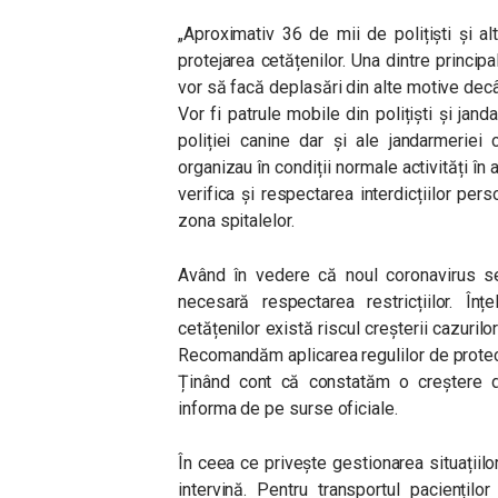
„Aproximativ 36 de mii de polițiști și al
protejarea cetățenilor. Una dintre princip
vor să facă deplasări din alte motive decâ
Vor fi patrule mobile din polițiști și janda
poliției canine dar și ale jandarmeriei
organizau în condiții normale activități în a
verifica și respectarea interdicțiilor pers
zona spitalelor.
Având în vedere că noul coronavirus s
necesară respectarea restricțiilor. Înț
cetățenilor există riscul creșterii cazuril
Recomandăm aplicarea regulilor de protecți
Ținând cont că constatăm o creștere d
informa de pe surse oficiale.
În ceea ce privește gestionarea situațiil
intervină. Pentru transportul paciențil