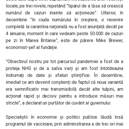
locale, pe trei nivele, repetând ”tiparul de a lăsa să crească
numărul de cazuri înainte să acționeze”. Ulterior, în
decembrie ”în ciuda numărului în creștere, o revenire
completă la carantina națională nu a fost anunțată decât pe
4 ianuarie, moment în care vedeam peste 50.000 de cazuri
pe zi în Marea Britanie”, este de părere Mike Brewer,
economist-șef al fundație.
”Obiectivul nostru pe tot parcursul pandemiei a fost de a
proteja NHS și de a salva vieți și am fost întotdeauna
îndrumați de date și sfaturi științifice. În decembrie,
imediat ce am devenit conștienți de faptul că noua variantă
era semnificativ mai transmisibilă decât alte tulpini, am
acționat rapid și decisiv pentru a introduce măsuri mai
stricte”, a declarat un purtător de cuvânt al guvernului.
Specialiștii în economie și politici publice lăudă însă
programul de vaccinare, prin administrarea a de trei ori mai