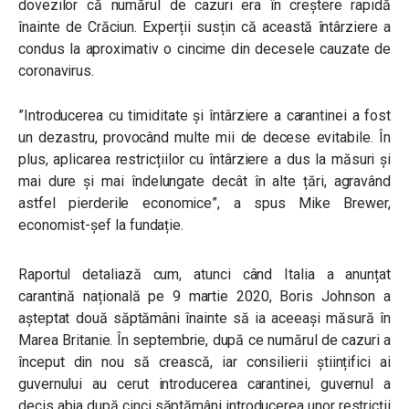
dovezilor că numărul de cazuri era în creștere rapidă
înainte de Crăciun. Experții susțin că această întârziere a
condus la aproximativ o cincime din decesele cauzate de
coronavirus.
”Introducerea cu timiditate și întârziere a carantinei a fost
un dezastru, provocând multe mii de decese evitabile. În
plus, aplicarea restricțiilor cu întârziere a dus la măsuri și
mai dure și mai îndelungate decât în ​​alte țări, agravând
astfel pierderile economice”, a spus Mike Brewer,
economist-șef la fundație.
Raportul detaliază cum, atunci când Italia a anunțat
carantină națională pe 9 martie 2020, Boris Johnson a
așteptat două săptămâni înainte să ia aceeași măsură în
Marea Britanie. În septembrie, după ce numărul de cazuri a
început din nou să crească, iar consilierii științifici ai
guvernului au cerut introducerea carantinei, guvernul a
decis abia după cinci săptămâni introducerea unor restricții