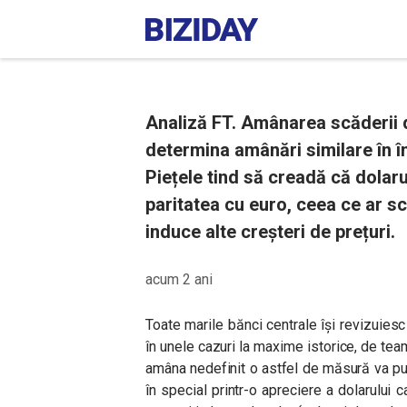
Analiză FT. Amânarea scăderii 
determina amânări similare în î
Piețele tind să creadă că dolaru
paritatea cu euro, ceea ce ar s
induce alte creșteri de prețuri.
acum 2 ani
Toate marile bănci centrale își revizuiesc
în unele cazuri la maxime istorice, de t
amâna nedefinit o astfel de măsură va pu
în special printr-o apreciere a dolarului