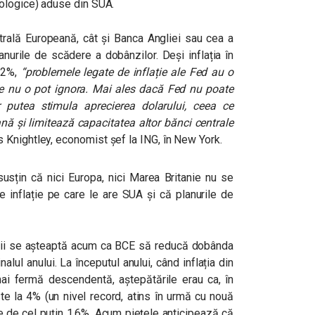
nologice) aduse din SUA.
trală Europeană, cât și Banca Angliei sau cea a
nurile de scădere a dobânzilor. Deși inflația în
e 2%,
“problemele legate de inflație ale Fed au o
le nu o pot ignora. Mai ales dacă Fed nu poate
 putea stimula aprecierea dolarului, ceea ce
ă și limitează capacitatea altor bănci centrale
 Knightley, economist șef la ING, în New York.
i susțin că nici Europa, nici Marea Britanie nu se
 inflație pe care le are SUA și că planurile de
aderii se așteaptă acum ca BCE să reducă dobânda
alul anului. La începutul anului, când inflația din
mai fermă descendentă, aștepătările erau ca, în
e la 4% (un nivel record, atins în urmă cu nouă
fie de cel puțin 1,6%. Acum piețele anticipează că