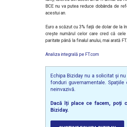
BCE nu va putea reduce dobânda de refer
acestui an.
Euro a scăzut cu 3% față de dolar de la în
crește numărul celor care cred că cele
paritate până la finalul anului, mai arată FT.
Analiza integrală pe FT.com
Echipa Biziday nu a solicitat și n
fonduri guvernamentale. Spațiile d
neinvazivă.
Dacă îți place ce facem, poți c
Biziday.