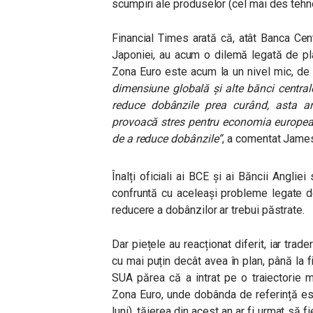
scumpiri ale produselor (cel mai des teh
Financial Times arată că, atât Banca Cen
Japoniei, au acum o dilemă legată de pla
Zona Euro este acum la un nivel mic, d
dimensiune globală și alte bănci centra
reduce dobânzile prea curând, asta ar
provoacă stres pentru economia european
de a reduce dobânzile”
, a comentat James
Înalți oficiali ai BCE și ai Băncii Anglie
confruntă cu aceleași probleme legate de
reducere a dobânzilor ar trebui păstrate.
Dar piețele au reacționat diferit, iar tr
cu mai puțin decât avea în plan, până la fin
SUA părea că a intrat pe o traiectorie 
Zona Euro, unde dobânda de referință est
luni), tăierea din acest an ar fi urmat să 