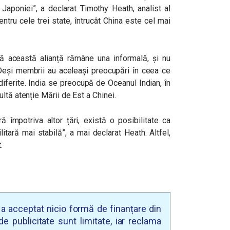
 Japoniei”, a declarat Timothy Heath, analist al
ntru cele trei state, întrucât China este cel mai
 această alianță rămâne una informală, și nu
 Deși membrii au aceleași preocupări în ceea ce
 diferite. India se preocupă de Oceanul Indian, în
ltă atenție Mării de Est a Chinei.
ă împotriva altor țări, există o posibilitate ca
litară mai stabilă”, a mai declarat Heath. Altfel,
t.
u a acceptat nicio formă de finanțare din
e publicitate sunt limitate, iar reclama