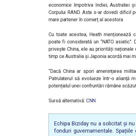
economice împotriva Indiei, Australiei și
Corpului RAND. Asta s-ar dovedi dificil pe
mare partener în comerț al acestora.
Cu toate acestea, Heath menționează că
poate fi considerată un “NATO asiatic”.
privește China, ele au priorități naționale
timp ce Australia și Japonia acordă mai mu
“Dacă China ar spori amenințarea militar
Patrulaterul să evolueze într-o alianță mi
potențialul unei confruntări rămâne scăzu
Sursă alternativă:
CNN
Echipa Biziday nu a solicitat și n
fonduri guvernamentale. Spațiile d