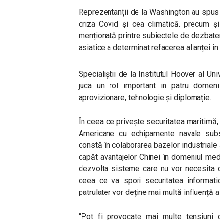
Reprezentanții de la Washington au spus 
criza Covid și cea climatică, precum ș
menționată printre subiectele de dezbatere
asiatice a determinat refacerea alianței în
Specialiștii de la Institutul Hoover al Un
juca un rol important în patru domenii:
aprovizionare, tehnologie și diplomație.
În ceea ce privește securitatea maritimă, 
Americane cu echipamente navale substa
constă în colaborarea bazelor industriale ș
capăt avantajelor Chinei în domeniul medic
dezvolta sisteme care nu vor necesita 
ceea ce va spori securitatea informatic
patrulater vor deține mai multă influență 
“Pot fi provocate mai multe tensiuni cu