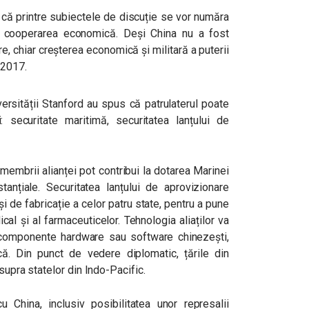
că printre subiectele de discuție se vor număra
i cooperarea economică. Deși China nu a fost
, chiar creșterea economică și militară a puterii
 2017.
iversității Stanford au spus că patrulaterul poate
 securitate maritimă, securitatea lanțului de
membrii alianței pot contribui la dotarea Marinei
nțiale. Securitatea lanțului de aprovizionare
i de fabricație a celor patru state, pentru a pune
al și al farmaceuticelor. Tehnologia aliaților va
componente hardware sau software chinezești,
ă. Din punct de vedere diplomatic, țările din
asupra statelor din Indo-Pacific.
 China, inclusiv posibilitatea unor represalii