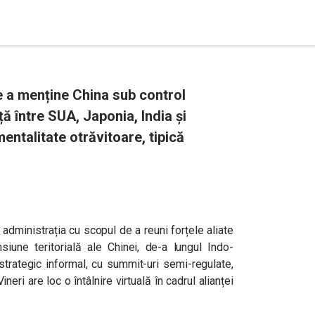
e a menține China sub control
ță între SUA, Japonia, India și
mentalitate otrăvitoare, tipică
administrația cu scopul de a reuni forțele aliate
siune teritorială ale Chinei, de-a lungul Indo-
strategic informal, cu summit-uri semi-regulate,
ineri are loc o întâlnire virtuală în cadrul alianței