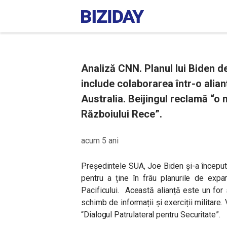
Analiză CNN. Planul lui Biden d
include colaborarea într-o alian
Australia. Beijingul reclamă “o 
Războiului Rece”.
acum 5 ani
Președintele SUA, Joe Biden și-a început 
pentru a ține în frâu planurile de expan
Pacificului. Această alianță este un for 
schimb de informații și exerciții militare. V
“Dialogul Patrulateral pentru Securitate”.