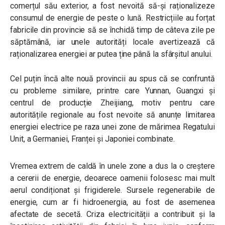
comerțul său exterior, a fost nevoită să-și raționalizeze
consumul de energie de peste o lună. Restricțiile au forțat
fabricile din provincie să se închidă timp de câteva zile pe
săptămână, iar unele autorități locale avertizează că
raționalizarea energiei ar putea ține până la sfârșitul anului.
Cel puțin încă alte nouă provincii au spus că se confruntă
cu probleme similare, printre care Yunnan, Guangxi și
centrul de producție Zheijiang, motiv pentru care
autoritățile regionale au fost nevoite să anunțe limitarea
energiei electrice pe raza unei zone de mărimea Regatului
Unit, a Germaniei, Franței și Japoniei combinate.
Vremea extrem de caldă în unele zone a dus la o creștere
a cererii de energie, deoarece oamenii folosesc mai mult
aerul condiționat și frigiderele. Sursele regenerabile de
energie, cum ar fi hidroenergia, au fost de asemenea
afectate de secetă. Criza electricității a contribuit și la