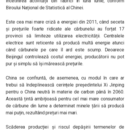
încetinirea activității din fabrici în luna iunie, conform
Biroului Național de Statistică al Chinei.
Este cea mai mare criză a energiei din 2011, când seceta
și prețurile foarte ridicate ale cărbunelui au forțat 17
provincii să limiteze utilizarea electricității. Centralele
electrice sunt reticente să producă multă energie atunci
când cărbunele pe care îl ard este scump. Deoarece
Beijingul controlează costul energiei, producătorii nu pot
pur și simplu să își mărească prețurile.
China se confruntă, de asemenea, cu modul în care ar
trebui să îndeplinească cerințele președintelui Xi Jinping
pentru o China neutră în materie de carbon până în 2060.
Această țintă ambițioasă pentru cel mai mare consumator
de cărbune din lume a determinat minele țării să producă
mai puțin, rezultând prețuri mai mari.
Scăderea producției și riscul depășirii termenelor de