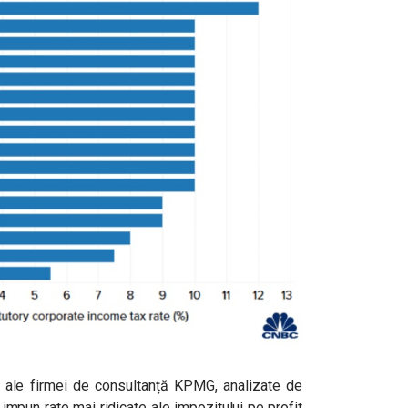
i ale firmei de consultanță KPMG, analizate de
impun rate mai ridicate ale impozitului pe profit