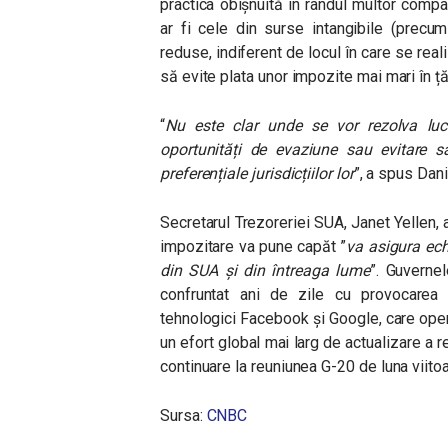
practica obișnuită în rândul multor compan
ar fi cele din surse intangibile (precum 
reduse, indiferent de locul în care se rea
să evite plata unor impozite mai mari în țăr
“
Nu este clar unde se vor rezolva lucr
oportunități de evaziune sau evitare sa
preferențiale jurisdicțiilor lor
”, a spus Dan
Secretarul Trezoreriei SUA, Janet Yellen,
impozitare va pune capăt ”
va asigura ech
din SUA și din întreaga lume
”. Guverne
confruntat ani de zile cu provocarea i
tehnologici Facebook și Google, care opere
un efort global mai larg de actualizare a re
continuare la reuniunea G-20 de luna viitoa
Sursa:
CNBC