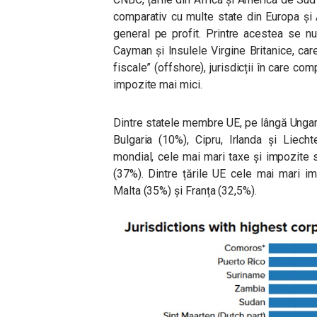
comparativ cu multe state din Europa și 
general pe profit. Printre acestea se n
Cayman și Insulele Virgine Britanice, car
fiscale” (offshore), jurisdicții în care comp
impozite mai mici.
Dintre statele membre UE, pe lângă Ungari
Bulgaria (10%), Cipru, Irlanda și Liech
mondial, cele mai mari taxe și impozite
(37%). Dintre țările UE cele mai mari i
Malta (35%) și Franța (32,5%).