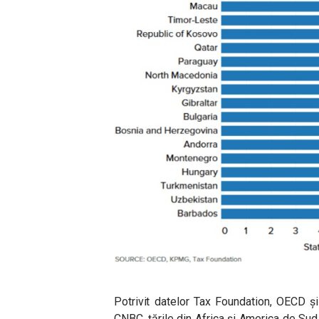
Potrivit datelor Tax Foundation, OECD ș
CNBC, țările din Africa și America de Sud 