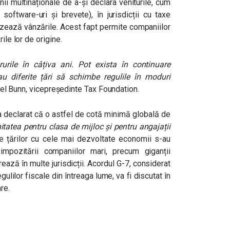
ii multinaționale de a-și declara veniturile, cum
software-uri și brevete), în jurisdicții cu taxe
lizează vânzările. Acest fapt permite companiilor
ile lor de origine.
urile în câțiva ani. Pot exista în continuare
u diferite țări să schimbe regulile în moduri
iel Bunn, vicepreședinte Tax Foundation.
 a declarat că o astfel de cotă minimă globală de
itatea pentru clasa de mijloc și pentru angajații
le țărilor cu cele mai dezvoltate economii s-au
mpozitării companiilor mari, precum giganții
ază în multe jurisdicții. Acordul G-7, considerat
gulilor fiscale din întreaga lume, va fi discutat în
re.