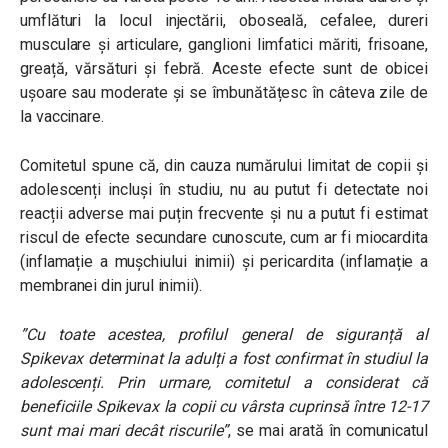
umflături la locul injectării, oboseală, cefalee, dureri
musculare și articulare, ganglioni limfatici măriti, frisoane,
greață, vărsături și febră. Aceste efecte sunt de obicei
ușoare sau moderate și se îmbunătățesc în câteva zile de
la vaccinare.
Comitetul spune că, din cauza numărului limitat de copii și
adolescenți incluși în studiu, nu au putut fi detectate noi
reacții adverse mai puțin frecvente și nu a putut fi estimat
riscul de efecte secundare cunoscute, cum ar fi miocardita
(inflamație a mușchiului inimii) și pericardita (inflamație a
membranei din jurul inimii).
”Cu toate acestea, profilul general de siguranță al
Spikevax determinat la adulți a fost confirmat în studiul la
adolescenți. Prin urmare, comitetul a considerat că
beneficiile Spikevax la copii cu vârsta cuprinsă între 12-17
sunt mai mari decât riscurile”
, se mai arată în comunicatul