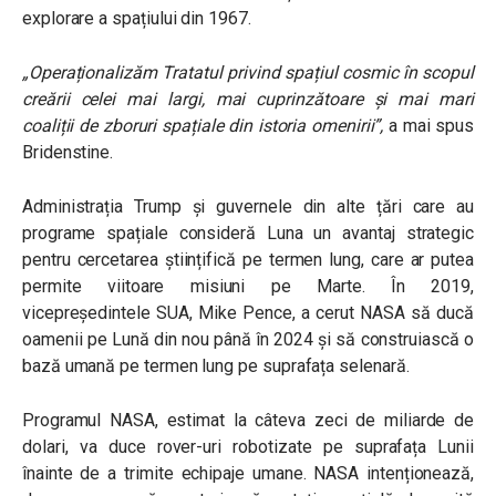
explorare a spațiului din 1967.
„Operaționalizăm Tratatul privind spațiul cosmic în scopul
creării celei mai largi, mai cuprinzătoare și mai mari
coaliții de zboruri spațiale din istoria omenirii”,
a mai spus
Bridenstine.
Administrația Trump și guvernele din alte țări care au
programe spațiale consideră Luna un avantaj strategic
pentru cercetarea științifică pe termen lung, care ar putea
permite viitoare misiuni pe Marte. În 2019,
vicepreședintele SUA, Mike Pence, a cerut NASA să ducă
oamenii pe Lună din nou până în 2024 și să construiască o
bază umană pe termen lung pe suprafața selenară.
Programul NASA, estimat la câteva zeci de miliarde de
dolari, va duce rover-uri robotizate pe suprafața Lunii
înainte de a trimite echipaje umane. NASA intenționează,