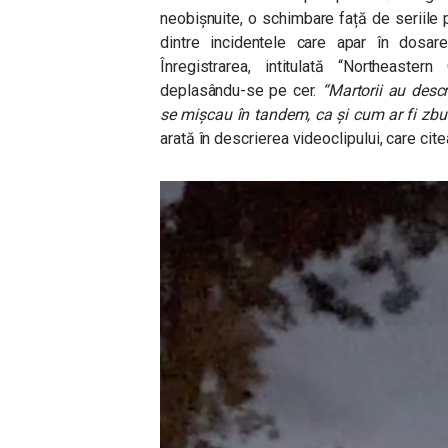
neobișnuite, o schimbare față de seriile p
dintre incidentele care apar în dosar
Înregistrarea, intitulată “Northeaster
deplasându-se pe cer.
“Martorii au descr
se mișcau în tandem, ca și cum ar fi zbura
arată în descrierea videoclipului, care cite