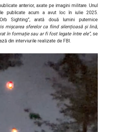
ublicate anterior, axate pe imagini militare. Unul
ele publicate acum a avut loc în iulie 2025.
n Orb Sighting”, arată două lumini puternice
is mișcarea sferelor ca fiind silențioasă și lină,
t în formație sau ar fi fost legate între ele”
, se
ază din interviurile realizate de FBI.