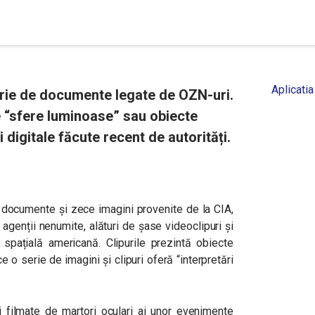
Aplicatia
erie de documente legate de OZN-uri.
e “sfere luminoase” sau obiecte
 digitale făcute recent de autorități.
e documente și zece imagini provenite de la CIA,
agenții nenumite, alături de șase videoclipuri și
a spațială americană. Clipurile prezintă obiecte
 o serie de imagini și clipuri oferă “interpretări
ni filmate de martori oculari ai unor evenimente