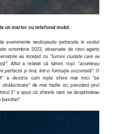
de un martor cu telefonul mobil.
de evenimente neobișnuite petrecute în vestul
e din octombrie 2023, observate de cinci agenți
servațiile au început cu
“lumini ciudate care se
nță”.
Altul a relatat că lumini roșii
“accelerau
erfectă și lină, într-o formație orizontală”.
O
l 4” a descris cum niște sfere mai mici “se
 strălucitoare” de mai multe ori, pierzând șirul
artorul 3” a spus că sferele care se desprindeau
e baschet”.