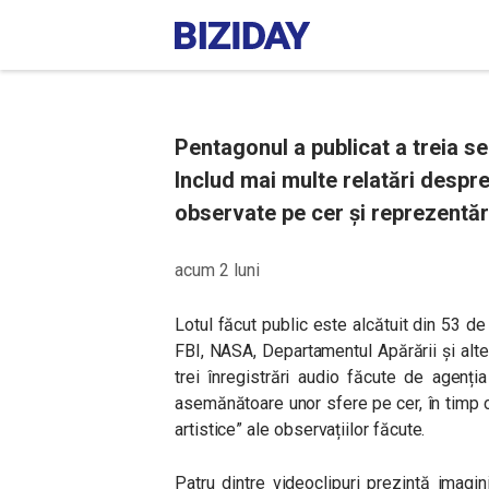
Pentagonul a publicat a treia s
Includ mai multe relatări despr
observate pe cer și reprezentări
acum 2 luni
Lotul făcut public este alcătuit din 53 d
FBI, NASA, Departamentul Apărării și alte 
trei înregistrări audio făcute de agenți
asemănătoare unor sfere pe cer, în timp ce
artistice” ale observațiilor făcute.
Patru dintre videoclipuri prezintă imagi