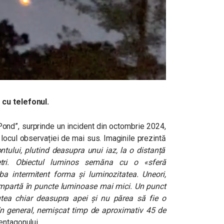
 cu telefonul.
Pond”, surprinde un incident din octombrie 2024,
 locul observației de mai sus. Imaginile prezintă
ntului, plutind deasupra unui iaz, la o distanță
tri. Obiectul luminos semăna cu o «sferă
a intermitent forma și luminozitatea. Uneori,
împartă în puncte luminoase mai mici. Un punct
utea chiar deasupra apei și nu părea să fie o
 în general, nemișcat timp de aproximativ 45 de
ntagonului.