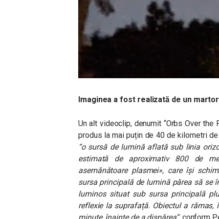
Imaginea a fost realizată de un martor
Un alt videoclip, denumit “Orbs Over the 
produs la mai puțin de 40 de kilometri de
“o sursă de lumină aflată sub linia orizo
estimată de aproximativ 800 de me
asemănătoare plasmei», care își schimb
sursa principală de lumină părea să se 
luminos situat sub sursa principală pl
reflexie la suprafață. Obiectul a rămas,
minute, înainte de a dispărea”,
conform Pe