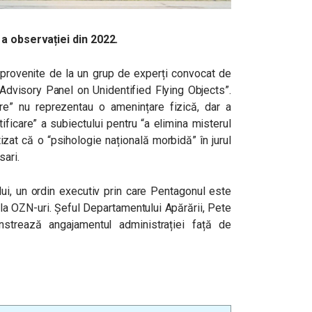
 a observației din 2022.
 provenite de la un grup de experți convocat de
 Advisory Panel on Unidentified Flying Objects”.
are” nu reprezentau o amenințare fizică, dar a
ificare” a subiectului pentru “a elimina misterul
zat că o “psihologie națională morbidă” în jurul
sari.
ui, un ordin executiv prin care Pentagonul este
la OZN-uri. Șeful Departamentului Apărării, Pete
strează angajamentul administrației față de