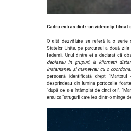
Cadru extras dintr-un videoclip filmat 
O altă dezvăluire se referă la o serie 
Statelor Unite, pe parcursul a două zil
federali. Unul dintre ei a declarat că ob
deplasau în grupuri, la kilometri dista
instantaneu și manevrau cu o coordonare p
persoană identificată drept “Martoru
desprindeau din lumina portocalie foarte
“după ce s-a întâmplat de cinci ori”. “M
erau ca “strugurii care ies dintr-o minge d