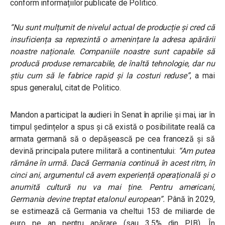
conform informațiilor publicate de Politico.
“Nu sunt mulțumit de nivelul actual de producție și cred că
insuficiența sa reprezintă o amenințare la adresa apărării
noastre naționale. Companiile noastre sunt capabile să
producă produse remarcabile, de înaltă tehnologie, dar nu
știu cum să le fabrice rapid și la costuri reduse”
, a mai
spus generalul, citat de Politico.
Mandon a participat la audieri în Senat în aprilie și mai, iar în
timpul ședințelor a spus și că există o posibilitate reală ca
armata germană să o depășească pe cea franceză și să
devină principala putere militară a continentului:
“Am putea
rămâne în urmă. Dacă Germania continuă în acest ritm, în
cinci ani, argumentul că avem experiență operațională și o
anumită cultură nu va mai ține. Pentru americani,
Germania devine treptat etalonul european”.
Până în 2029,
se estimează că Germania va cheltui 153 de miliarde de
euro pe an pentru apărare (sau 3,5% din PIB). În