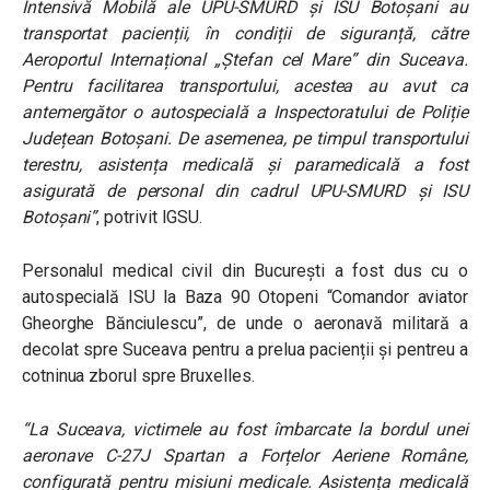
Intensivă Mobilă ale UPU-SMURD și ISU Botoșani au
transportat pacienții, în condiții de siguranță, către
Aeroportul Internațional „Ștefan cel Mare” din Suceava.
Pentru facilitarea transportului, acestea au avut ca
antemergător o autospecială a Inspectoratului de Poliție
Județean Botoșani. De asemenea, pe timpul transportului
terestru, asistența medicală și paramedicală a fost
asigurată de personal din cadrul UPU-SMURD și ISU
Botoșani”
, potrivit IGSU.
Personalul medical civil din București a fost dus cu o
autospecială ISU la Baza 90 Otopeni “Comandor aviator
Gheorghe Bănciulescu”, de unde o aeronavă militară a
decolat spre Suceava pentru a prelua pacienții și pentreu a
cotninua zborul spre Bruxelles.
“La Suceava, victimele au fost îmbarcate la bordul unei
aeronave C-27J Spartan a Forțelor Aeriene Române,
configurată pentru misiuni medicale. Asistența medicală