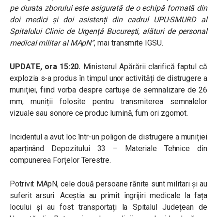
pe durata zborului este asigurată de o echipă formată din
doi medici și doi asistenți din cadrul UPU-SMURD al
Spitalului Clinic de Urgență București, alături de personal
medical militar al MApN”
, mai transmite IGSU.
UPDATE, ora 15:20.
Ministerul Apărării clarifică faptul că
explozia s-a produs în timpul unor activități de distrugere a
muniției, fiind vorba despre cartușe de semnalizare de 26
mm, muniții folosite pentru transmiterea semnalelor
vizuale sau sonore ce produc lumină, fum ori zgomot.
Incidentul a avut loc într-un poligon de distrugere a muniției
aparținând Depozitului 33 – Materiale Tehnice din
compunerea Forțelor Terestre.
Potrivit MApN, cele două persoane rănite sunt militari și au
suferit arsuri. Aceștia au primit îngrijiri medicale la fața
locului și au fost transportați la Spitalul Județean de