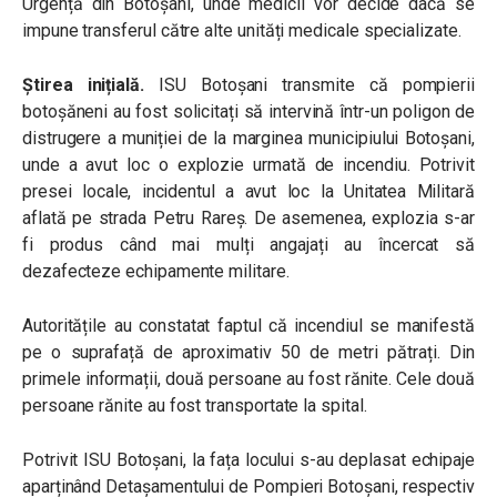
Urgență din Botoșani, unde medicii vor decide dacă se
impune transferul către alte unități medicale specializate.
Știrea inițială.
ISU Botoșani transmite că pompierii
botoșăneni au fost solicitați să intervină într-un poligon de
distrugere a muniției de la marginea municipiului Botoșani,
unde a avut loc o explozie urmată de incendiu. Potrivit
presei locale, incidentul a avut loc la Unitatea Militară
aflată pe strada Petru Rareş. De asemenea, explozia s-ar
fi produs când mai mulți angajați au încercat să
dezafecteze echipamente militare.
Autoritățile au constatat faptul că incendiul se manifestă
pe o suprafață de aproximativ 50 de metri pătrați. Din
primele informații, două persoane au fost rănite. Cele două
persoane rănite au fost transportate la spital.
Potrivit ISU Botoșani, la fața locului s-au deplasat echipaje
aparținând Detașamentului de Pompieri Botoșani, respectiv