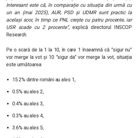
Interesant este că, în comparație cu situația din urmă cu
un an (mai 2025), AUR, PSD și UDMR sunt practic la
același scor, în timp ce PNL crește cu patru procente, iar
USR scade cu 2 procente”
, explică directorul INSCOP
Research.
Pe o scară de la 1 la 10, în care 1 înseamnă că ”sigur nu”
vor merge la vot şi 10 ”sigur da” vor merge la vot, situația
este următoarea:
15.2% dintre români au ales 1,
0.5% au ales 2,
0.4% au ales 3,
0.3% au ales 4,
3.6% au ales 5,