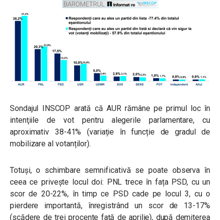
Sondajul INSCOP arată că
AUR rămâne pe primul loc în
intenţiile de vot pentru alegerile parlamentare, cu
aproximativ 38-41% (variație în funcție de gradul de
mobilizare al votanților).
Totuși, o schimbare semnificativă se poate observa în
ceea ce privește locul doi: PNL trece în fața PSD, cu un
scor de 20-22%, în timp ce PSD cade pe locul 3, cu o
pierdere importantă, înregistrând un scor de 13-17%
(scădere de trei procente față de aprilie), după demiterea