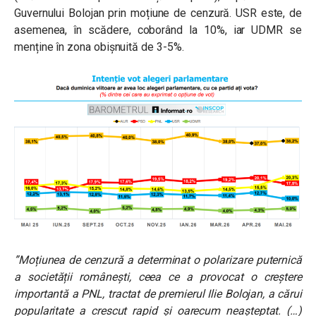
Guvernului Bolojan prin moțiune de cenzură. USR este, de
asemenea, în scădere, coborând la 10%, iar UDMR se
menține în zona obișnuită de 3-5%.
”Moțiunea de cenzură a determinat o polarizare puternică
a societății românești, ceea ce a provocat o creștere
importantă a PNL, tractat de premierul Ilie Bolojan, a cărui
popularitate a crescut rapid și oarecum neașteptat. (…)