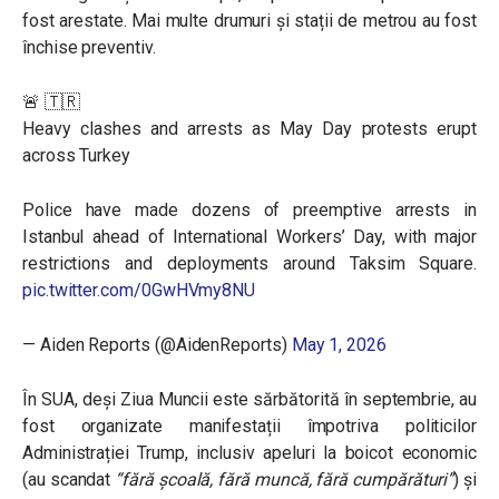
fost arestate. Mai multe drumuri și stații de metrou au fost
închise preventiv.
🚨 🇹🇷
Heavy clashes and arrests as May Day protests erupt
across Turkey
Police have made dozens of preemptive arrests in
Istanbul ahead of International Workers’ Day, with major
restrictions and deployments around Taksim Square.
pic.twitter.com/0GwHVmy8NU
— Aiden Reports (@AidenReports)
May 1, 2026
În SUA, deși Ziua Muncii este sărbătorită în septembrie, au
fost organizate manifestații împotriva politicilor
Administrației Trump, inclusiv apeluri la boicot economic
(au scandat
“fără școală, fără muncă, fără cumpărături”
) și