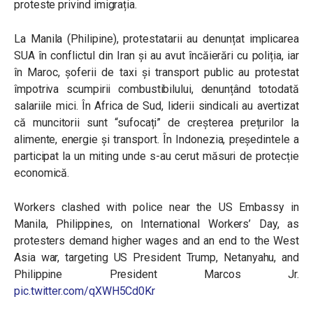
proteste privind imigrația.
La Manila (Philipine), protestatarii au denunțat implicarea
SUA în conflictul din Iran și au avut încăierări cu poliția, iar
în Maroc, șoferii de taxi și transport public au protestat
împotriva scumpirii combustibilului, denunțând totodată
salariile mici. În Africa de Sud, liderii sindicali au avertizat
că muncitorii sunt “sufocați” de creșterea prețurilor la
alimente, energie și transport. În Indonezia, președintele a
participat la un miting unde s-au cerut măsuri de protecție
economică.
Workers clashed with police near the US Embassy in
Manila, Philippines, on International Workers’ Day, as
protesters demand higher wages and an end to the West
Asia war, targeting US President Trump, Netanyahu, and
Philippine President Marcos Jr.
pic.twitter.com/qXWH5Cd0Kr