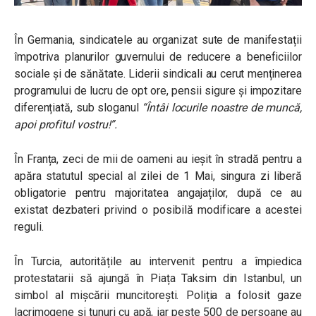
În Germania, sindicatele au organizat sute de manifestații
împotriva planurilor guvernului de reducere a beneficiilor
sociale și de sănătate. Liderii sindicali au cerut menținerea
programului de lucru de opt ore, pensii sigure și impozitare
diferențiată, sub sloganul
“Întâi locurile noastre de muncă,
apoi profitul vostru!”
.
În Franța, zeci de mii de oameni au ieșit în stradă pentru a
apăra statutul special al zilei de 1 Mai, singura zi liberă
obligatorie pentru majoritatea angajaților, după ce au
existat dezbateri privind o posibilă modificare a acestei
reguli.
În Turcia, autoritățile au intervenit pentru a împiedica
protestatarii să ajungă în Piața Taksim din Istanbul, un
simbol al mișcării muncitorești. Poliția a folosit gaze
lacrimogene și tunuri cu apă, iar peste 500 de persoane au