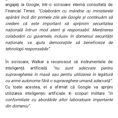
angajați la Google, într-o scrisoare internă consultată de
Financial Times:
“Colaborăm cu mândrie cu ministerele
apărării încă din primele zile ale Google și continuăm să
credem că este important să sprijinim securitatea
națională într-un mod atent și responsabil. Menținerea
colaborării cu guvernele, inclusiv în domeniul securității
naționale, va ajuta democrațiile să beneficieze de
tehnologii responsabile”.
În scrisoare, Walker a recunoscut că instrumentele de
inteligență artificială
“nu sunt adecvate pentru
supravegherea în masă sau pentru utilizarea în legătură
cu arme autonome fără o supraveghere umană adecvată”
.
Cu toate acestea, el a afirmat că Google va sprijini
utilizarea inteligenței artificiale în scopuri militare
“în
conformitate cu abordările altor laboratoare importante
din domeniu”.