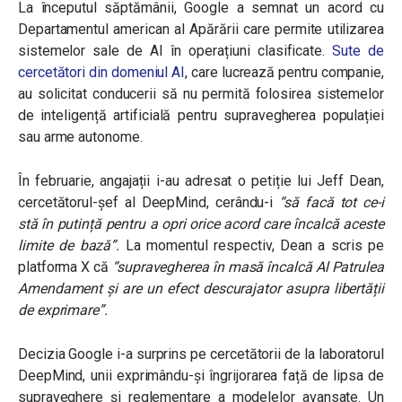
La începutul săptămânii, Google a semnat un acord cu
Departamentul american al Apărării care permite utilizarea
sistemelor sale de AI în operațiuni clasificate.
Sute de
cercetători din domeniul AI
, care lucrează pentru companie,
au solicitat conducerii să nu permită folosirea sistemelor
de inteligență artificială pentru supravegherea populației
sau arme autonome.
În februarie, angajații i-au adresat o petiție lui Jeff Dean,
cercetătorul-șef al DeepMind, cerându-i
“să facă tot ce-i
stă în putință pentru a opri orice acord care încalcă aceste
limite de bază”
.
La momentul respectiv, Dean a scris pe
platforma X că
“supravegherea în masă încalcă Al Patrulea
Amendament și are un efect descurajator asupra libertății
de exprimare”.
Decizia Google i-a surprins pe cercetătorii de la laboratorul
DeepMind, unii exprimându-și îngrijorarea față de lipsa de
supraveghere și reglementare a modelelor avansate. Un