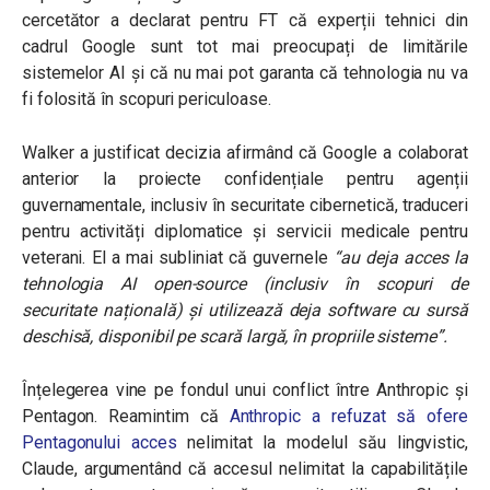
cercetător a declarat pentru FT că experții tehnici din
cadrul Google sunt tot mai preocupați de limitările
sistemelor AI și că nu mai pot garanta că tehnologia nu va
fi folosită în scopuri periculoase.
Walker a justificat decizia afirmând că Google a colaborat
anterior la proiecte confidențiale pentru agenții
guvernamentale, inclusiv în securitate cibernetică, traduceri
pentru activități diplomatice și servicii medicale pentru
veterani. El a mai subliniat că guvernele
“au deja acces la
tehnologia AI open-source (inclusiv în scopuri de
securitate națională) și utilizează deja software cu sursă
deschisă, disponibil pe scară largă, în propriile sisteme”.
Înțelegerea vine pe fondul unui conflict între Anthropic și
Pentagon. Reamintim că
Anthropic a refuzat să ofere
Pentagonului acces
nelimitat la modelul său lingvistic,
Claude, argumentând că accesul nelimitat la capabilitățile