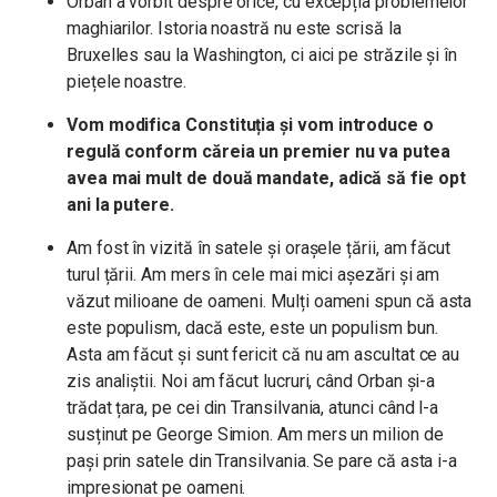
Orban a vorbit despre orice, cu excepția problemelor
maghiarilor. Istoria noastră nu este scrisă la
Bruxelles sau la Washington, ci aici pe străzile și în
piețele noastre.
Vom modifica Constituția și vom introduce o
regulă conform căreia un premier nu va putea
avea mai mult de două mandate, adică să fie opt
ani la putere.
Am fost în vizită în satele și orașele țării, am făcut
turul țării. Am mers în cele mai mici așezări și am
văzut milioane de oameni. Mulți oameni spun că asta
este populism, dacă este, este un populism bun.
Asta am făcut și sunt fericit că nu am ascultat ce au
zis analiștii. Noi am făcut lucruri, când Orban și-a
trădat țara, pe cei din Transilvania, atunci când l-a
susținut pe George Simion. Am mers un milion de
pași prin satele din Transilvania. Se pare că asta i-a
impresionat pe oameni.