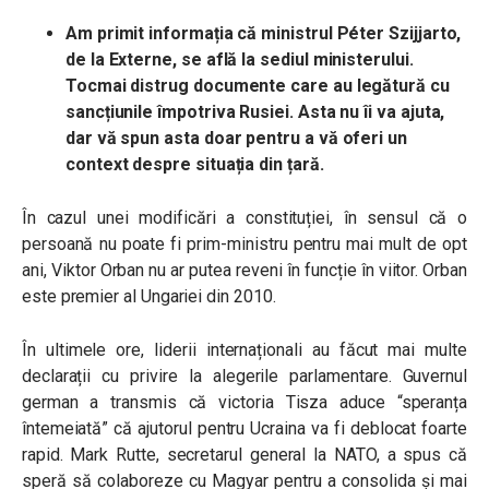
Am primit informația că ministrul
Péter
Szijjarto,
de la Externe, se află la sediul ministerului.
Tocmai distrug documente care au legătură cu
sancțiunile împotriva Rusiei. Asta nu îi va ajuta,
dar vă spun asta doar pentru a vă oferi un
context despre situația din țară.
În cazul unei modificări a constituției, în sensul că o
persoană nu poate fi prim-ministru pentru mai mult de opt
ani, Viktor Orban nu ar putea reveni în funcție în viitor. Orban
este premier al Ungariei din 2010.
În ultimele ore, liderii internaționali au făcut mai multe
declarații cu privire la alegerile parlamentare. Guvernul
german a transmis că victoria Tisza aduce “speranța
întemeiată” că ajutorul pentru Ucraina va fi deblocat foarte
rapid. Mark Rutte, secretarul general la NATO, a spus că
speră să colaboreze cu Magyar pentru a consolida și mai