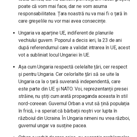
poate că vom mai face, dar ne vom asuma
responsabilitatea. Țara noastră nu va mai fi o țară în
care greșelile nu vor mai avea consecințe.
Ungaria va aparține UE, indiferent de planurile
vechiului guvern. Poporul a decis ieri, la 23 de ani
după referendumul care a validat intrarea în UE, acest
vot a subliniat locul Ungariei în UE.
Așa cum Ungaria respectă celelalte țări, cer respect
și pentru Ungaria. Cer celorlalte țări să se uite la
Ungaria ca la o țară suverană independentă, care
este parte din UE și NATO. Voi, reprezentanții presei
străine, nu știți cum arată propaganda aceasta în stil
nord-coreean. Guvernul Orban a vrut să țină populația
în frică, i-a speriat că bărbații noștri vor lupta în
războiul din Ucraina. În Ungaria nimeni nu vrea război,
guvernul ungar va susține pacea.