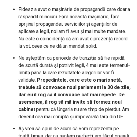
Fidesz a avut o mașinărie de propagandă care doar a
răspândit minciuni. Fără această mașinărie, fără
sprijinul propagandei, serviciilor și agențiilor de
aplicare a legii, noi am fi avut și mai multe mandate.
Nu este o coincidență că am avut o prezență record
la vot, ceea ce ne dă un mandat solid.
Ne așteptăm ca perioada de tranziție să fie rapidă,
de scurtă durată și potrivit legii, 4 mai este termenul-
limită până la care rezultatele alegerilor vor fi
validate.
Președintele, care este o marionetă,
trebuie să convoace noul parlament la 30 de zile,
dar eu îl rog să îl convoace cât mai repede. De
asemenea, îl rog să mă invite să formez noul
cabine
t pentru că Ungaria nu are timp de pierdut. Am
devenit cea mai coruptă și împovărată țară din UE.
Aș vrea să spun de acum că vom reprezenta pe
toată lumea, dar nu suntem perfecți, am făcut greșeli,