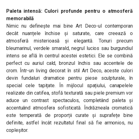
Paleta intensă: Culori profunde pentru o atmosferă
memorabilă
Nimic nu definește mai bine Art Deco-ul contemporan
decât nuanțele închise și saturate, care creează o
atmosferă misterioasă și elegantă. Tonuri precum
bleumarinul, verdele smarald, negrul lucios sau burgundiul
intens se află în centrul acestei estetici. Ele se combină
perfect cu auriul cald, bronzul închis sau accentele de
crom. Într-un living decorat în stil Art Deco, aceste culori
devin fundaluri dramatice pentru piese sculpturale, în
special cele tapițate. În mijlocul spațiului, canapelele
realizate din catifea, stofă texturată sau piele premium vor
aduce un contrast spectaculos, completând paleta și
accentuând atmosfera sofisticată. Îndrăzneala cromatică
este temperată de proporții curate și suprafețe bine
definite, astfel încât rezultatul final să fie armonios, nu
copleșitor.