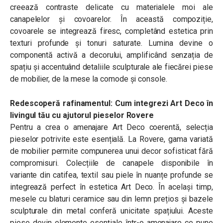
creează contraste delicate cu materialele moi ale
canapelelor și covoarelor. În această compoziție,
covoarele se integrează firesc, completând estetica prin
texturi profunde și tonuri saturate. Lumina devine o
componentă activă a decorului, amplificând senzația de
spațiu și accentuând detaliile sculpturale ale fiecărei piese
de mobilier, de la mese la comode și console.
Redescoperă rafinamentul: Cum integrezi Art Deco în
livingul tău cu ajutorul pieselor Rovere
Pentru a crea o amenajare Art Deco coerentă, selecția
pieselor potrivite este esențială. La Rovere, gama variată
de mobilier permite compunerea unui decor sofisticat fără
compromisuri. Colecțiile de canapele disponibile în
variante din catifea, textil sau piele în nuanțe profunde se
integrează perfect în estetica Art Deco. În același timp,
mesele cu blaturi ceramice sau din lemn prețios și bazele
sculpturale din metal conferă unicitate spațiului. Aceste
piese devin elemente esențiale într-o amenajare ce pune