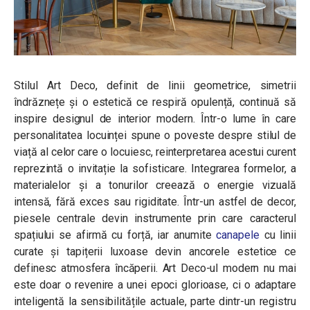
Stilul Art Deco, definit de linii geometrice, simetrii
îndrăznețe și o estetică ce respiră opulență, continuă să
inspire designul de interior modern. Într-o lume în care
personalitatea locuinței spune o poveste despre stilul de
viață al celor care o locuiesc, reinterpretarea acestui curent
reprezintă o invitație la sofisticare. Integrarea formelor, a
materialelor și a tonurilor creează o energie vizuală
intensă, fără exces sau rigiditate. Într-un astfel de decor,
piesele centrale devin instrumente prin care caracterul
spațiului se afirmă cu forță, iar anumite
canapele
cu linii
curate și tapițerii luxoase devin ancorele estetice ce
definesc atmosfera încăperii. Art Deco-ul modern nu mai
este doar o revenire a unei epoci glorioase, ci o adaptare
inteligentă la sensibilitățile actuale, parte dintr-un registru