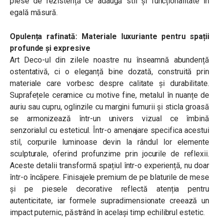
piese de rezistență ce adaugă stil și funcționalitate în
egală măsură.
Opulența rafinată: Materiale luxuriante pentru spații
profunde și expresive
Art Deco-ul din zilele noastre nu înseamnă abundență
ostentativă, ci o eleganță bine dozată, construită prin
materiale care vorbesc despre calitate și durabilitate.
Suprafețele ceramice cu motive fine, metalul în nuanțe de
auriu sau cupru, oglinzile cu margini fumurii și sticla groasă
se armonizează într-un univers vizual ce îmbină
senzorialul cu esteticul. Într-o amenajare specifica acestui
stil, corpurile luminoase devin la rândul lor elemente
sculpturale, oferind profunzime prin jocurile de reflexii.
Aceste detalii transformă spațiul într-o experiență, nu doar
într-o încăpere. Finisajele premium de pe blaturile de mese
și pe piesele decorative reflectă atenția pentru
autenticitate, iar formele supradimensionate creează un
impact puternic, păstrând în același timp echilibrul estetic.