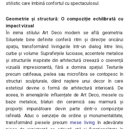
stilistic care îmbină confortul cu spectaculosul.
Geometrie și structură: O compoziție echilibrată cu
impact vizual
În inima stilului Art Deco modern se află geometria.
Siluetele bine definite conferă ritm și direcție oricărui
spațiu, transformând livingurile într-un dialog între linii,
curbe și volume. Suprafețele lucioase, accentele metalice
și structurile inspirate din arhitectură creează o coerență
vizuală impresionantă, fără a domina spațiul. Texturile
precum catifeaua, pielea sau microfibra se contopesc în
structuri sculpturale, dând naștere unui decor în care
esteticul devine o formă de arhitectură interioară. De
aceea, în amenajările influențate de Art Deco, mesele cu
baze metalice, blaturi din ceramică sau marmură și
proporții impunătoare devin parte dintr-o compoziție
rafinată. Aduc o senzație de ordine și monumentalitate,
transformând piesele precum
mese living
în adevărate