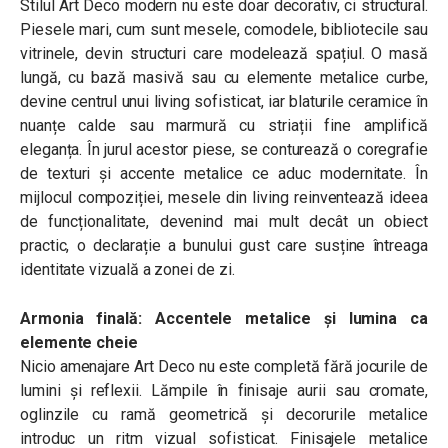
Stilul Art Deco modern nu este doar decorativ, ci structural.
Piesele mari, cum sunt mesele, comodele, bibliotecile sau
vitrinele, devin structuri care modelează spațiul. O masă
lungă, cu bază masivă sau cu elemente metalice curbe,
devine centrul unui living sofisticat, iar blaturile ceramice în
nuanțe calde sau marmură cu striații fine amplifică
eleganța. În jurul acestor piese, se conturează o coregrafie
de texturi și accente metalice ce aduc modernitate. În
mijlocul compoziției, mesele din living reinventează ideea
de funcționalitate, devenind mai mult decât un obiect
practic, o declarație a bunului gust care susține întreaga
identitate vizuală a zonei de zi.
Armonia finală: Accentele metalice și lumina ca
elemente cheie
Nicio amenajare Art Deco nu este completă fără jocurile de
lumini și reflexii. Lămpile în finisaje aurii sau cromate,
oglinzile cu ramă geometrică și decorurile metalice
introduc un ritm vizual sofisticat. Finisajele metalice