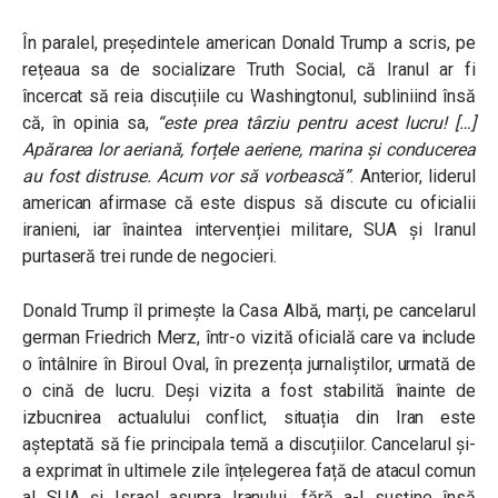
În paralel, președintele american Donald Trump a scris, pe
rețeaua sa de socializare Truth Social, că Iranul ar fi
încercat să reia discuțiile cu Washingtonul, subliniind însă
că, în opinia sa,
“este prea târziu pentru acest lucru! […]
Apărarea lor aeriană, forțele aeriene, marina și conducerea
au fost distruse. Acum vor să vorbească”
. Anterior, liderul
american afirmase că este dispus să discute cu oficialii
iranieni, iar înaintea intervenției militare, SUA și Iranul
purtaseră trei runde de negocieri.
Donald Trump îl primește la Casa Albă, marți, pe cancelarul
german Friedrich Merz, într-o vizită oficială care va include
o întâlnire în Biroul Oval, în prezența jurnaliștilor, urmată de
o cină de lucru. Deși vizita a fost stabilită înainte de
izbucnirea actualului conflict, situația din Iran este
așteptată să fie principala temă a discuțiilor. Cancelarul și-
a exprimat în ultimele zile înțelegerea față de atacul comun
al SUA și Israel asupra Iranului, fără a-l susține însă