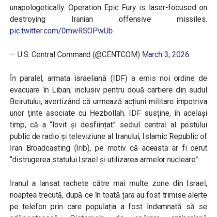
unapologetically. Operation Epic Fury is laser-focused on
destroying Iranian offensive missiles.
pic.twitter.com/0mwRSOPwUb
— U.S. Central Command (@CENTCOM)
March 3, 2026
În paralel, armata israeliană (IDF) a emis noi ordine de
evacuare în
Liban
, inclusiv pentru două cartiere din sudul
Beirutului, avertizând că urmează acțiuni militare împotriva
unor ținte asociate cu Hezbollah. IDF susține, în același
timp, că a “lovit și desființat” sediul central al postului
public de radio și televiziune al Iranului, Islamic Republic of
Iran Broadcasting (Irib), pe motiv că aceasta ar fi cerut
“distrugerea statului Israel și utilizarea armelor nucleare”.
Iranul a lansat rachete către mai multe zone din
Israel
,
noaptea trecută, după ce în toată țara au fost trimise alerte
pe telefon prin care populația a fost îndemnată să se