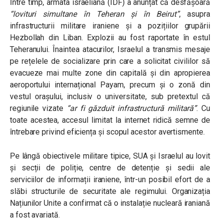
Între timp, armata israeliană (IDF) a anunțat că desfășoară
“lovituri simultane în Teheran și în Beirut”
, asupra
infrastructurii militare iraniene și a pozițiilor grupării
Hezbollah din Liban. Explozii au fost raportate în estul
Teheranului. Înaintea atacurilor, Israelul a transmis mesaje
pe rețelele de socializare prin care a solicitat civililor să
evacueze mai multe zone din capitală și din apropierea
aeroportului internațional Payam, precum și o zonă din
vestul orașului, inclusiv o universitate, sub pretextul că
regiunile vizate
“ar fi găzduit infrastructură militară”
. Cu
toate acestea, accesul limitat la internet ridică semne de
întrebare privind eficiența și scopul acestor avertismente.
Pe lângă obiectivele militare tipice, SUA și Israelul au lovit
și secții de poliție, centre de detenție și sedii ale
serviciilor de informații iraniene, într-un posibil efort de a
slăbi structurile de securitate ale regimului. Organizația
Națiunilor Unite a confirmat că o instalație nucleară iraniană
a fost avariată.