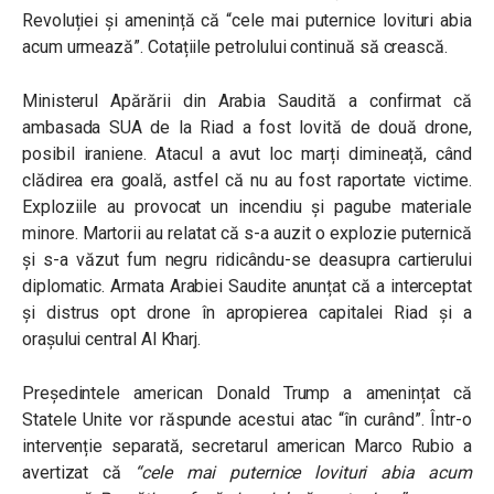
Revoluției și amenință că “cele mai puternice lovituri abia
acum urmează”. Cotațiile petrolului continuă să crească.
Ministerul Apărării din
Arabia Saudită
a confirmat că
ambasada SUA de la Riad a fost lovită de două drone,
posibil iraniene. Atacul a avut loc marți dimineață, când
clădirea era goală, astfel că nu au fost raportate victime.
Exploziile au provocat un incendiu și pagube materiale
minore. Martorii au relatat că s-a auzit o explozie puternică
și s-a văzut fum negru ridicându-se deasupra cartierului
diplomatic.
Armata Arabiei Saudite anunțat că a interceptat
și distrus opt drone în apropierea capitalei Riad și a
orașului central Al Kharj.
Președintele american
Donald Trump
a amenințat că
Statele Unite vor răspunde acestui atac “în curând”. Într-o
intervenție separată, secretarul american Marco Rubio a
avertizat că
“cele mai puternice lovituri abia acum