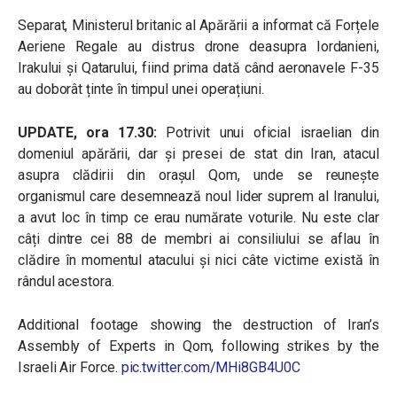
Separat, Ministerul britanic al Apărării a informat că Forțele
Aeriene Regale au distrus drone deasupra Iordanieni,
Irakului și Qatarului, fiind prima dată când aeronavele F-35
au doborât ținte în timpul unei operațiuni.
UPDATE, ora 17.30:
Potrivit unui oficial israelian din
domeniul apărării, dar și presei de stat din Iran, atacul
asupra clădirii din orașul Qom, unde se reunește
organismul care desemnează noul lider suprem al Iranului,
a avut loc în timp ce erau numărate voturile. Nu este clar
câți dintre cei 88 de membri ai consiliului se aflau în
clădire în momentul atacului și nici câte victime există în
rândul acestora.
Additional footage showing the destruction of Iran’s
Assembly of Experts in Qom, following strikes by the
Israeli Air Force.
pic.twitter.com/MHi8GB4U0C