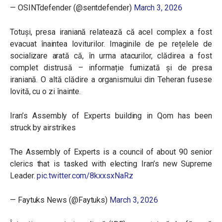
— OSINTdefender (@sentdefender)
March 3, 2026
Totuși, presa iraniană relatează că acel complex a fost
evacuat înaintea loviturilor. Imaginile de pe rețelele de
socializare arată că, în urma atacurilor, clădirea a fost
complet distrusă – informație furnizată și de presa
iraniană. O altă clădire a organismului din Teheran fusese
lovită, cu o zi înainte.
Iran’s Assembly of Experts building in Qom has been
struck by airstrikes
The Assembly of Experts is a council of about 90 senior
clerics that is tasked with electing Iran’s new Supreme
Leader.
pic.twitter.com/8kxxsxNaRz
— Faytuks News (@Faytuks)
March 3, 2026