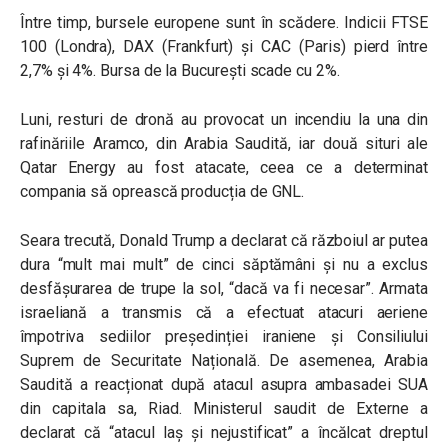
Între timp, bursele europene sunt în scădere. Indicii FTSE
100 (Londra), DAX (Frankfurt) și CAC (Paris) pierd între
2,7% și 4%. Bursa de la București scade cu 2%.
Luni, resturi de dronă au provocat un incendiu la una din
rafinăriile Aramco, din Arabia Saudită, iar două situri ale
Qatar Energy au fost atacate, ceea ce a determinat
compania să oprească producția de GNL.
Seara trecută, Donald Trump a declarat că războiul ar putea
dura “mult mai mult” de cinci săptămâni și nu a exclus
desfășurarea de trupe la sol, “dacă va fi necesar”. Armata
israeliană a transmis că a efectuat atacuri aeriene
împotriva sediilor președinției iraniene și Consiliului
Suprem de Securitate Națională. De asemenea, Arabia
Saudită a reacționat după atacul asupra ambasadei SUA
din capitala sa, Riad.
Ministerul saudit de Externe a
declarat că “atacul laș și nejustificat” a încălcat dreptul