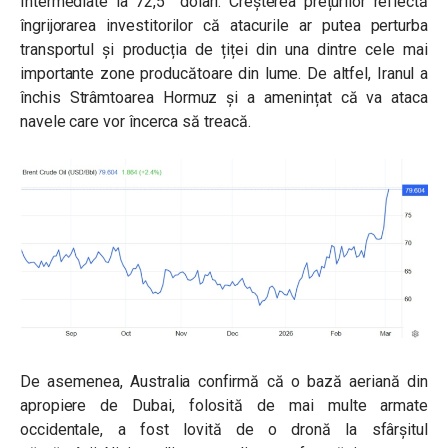
Intermediate la 72,5 dolari. Creșterea prețurilor reflectă
îngrijorarea investitorilor că atacurile ar putea perturba
transportul și producția de țiței din una dintre cele mai
importante zone producătoare din lume. De altfel, Iranul a
închis Strâmtoarea Hormuz și a amenințat că va ataca
navele care vor încerca să treacă.
De asemenea, Australia confirmă că o bază aeriană din
apropiere de Dubai, folosită de mai multe armate
occidentale, a fost lovită de o dronă la sfârșitul