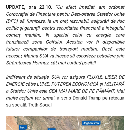
UPDATE, ora 22:10.
“Cu efect imediat, am ordonat
Corporației de Finanțare pentru Dezvoltarea Statelor Unite
(DFC) să furnizeze, la un preț rezonabil, asigurări de risc
politic și garanții pentru securitatea financiară a întregului
comerț maritim, în special celui cu energie, care
tranzitează zona Golfului. Acestea vor fi disponibile
tuturor companiilor de transport maritim. Dacă este
necesar, Marina SUA va începe să escorteze petroliere prin
Strâmtoarea Hormuz, cât mai curând posibil.
Indiferent de situație, SUA vor asigura FLUXUL LIBER DE
ENERGIE către LUME. PUTEREA ECONOMICĂ și MILITARĂ
a Statelor Unite este CEA MAI MARE DE PE PĂMÂNT. Mai
multe acțiuni vor urma”
, a scris Donald Trump pe rețeaua
sa socială, Truth Social.