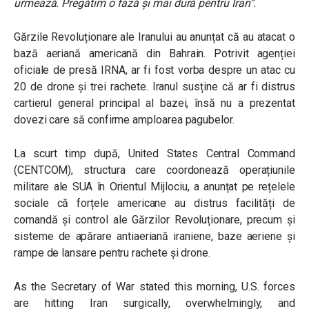
urmează. Pregătim o fază și mai dură pentru Iran”.
Gărzile Revoluționare ale Iranului au anunțat că au atacat o
bază aeriană americană din
Bahrain
. Potrivit agenției
oficiale de presă IRNA, ar fi fost vorba despre un atac cu
20 de drone și trei rachete. Iranul susține că ar fi distrus
cartierul general principal al bazei, însă nu a prezentat
dovezi care să confirme amploarea pagubelor.
La scurt timp după,
United States Central Command
(CENTCOM), structura care coordonează operațiunile
militare ale SUA în Orientul Mijlociu, a anunțat pe rețelele
sociale că forțele americane au distrus facilități de
comandă și control ale Gărzilor Revoluționare, precum și
sisteme de apărare antiaeriană iraniene, baze aeriene și
rampe de lansare pentru rachete și drone.
As the Secretary of War stated this morning, U.S. forces
are hitting Iran surgically, overwhelmingly, and