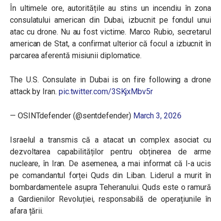
În ultimele ore, autoritățile au stins un incendiu în zona
consulatului american din Dubai, izbucnit pe fondul unui
atac cu drone. Nu au fost victime.
Marco Rubio, secretarul
american de Stat, a confirmat ulterior că focul a izbucnit în
parcarea aferentă misiunii diplomatice.
The U.S. Consulate in Dubai is on fire following a drone
attack by Iran.
pic.twitter.com/3SKjxMbv5r
— OSINTdefender (@sentdefender)
March 3, 2026
Israelul a transmis că a atacat un complex asociat cu
dezvoltarea capabilităților pentru obținerea de arme
nucleare, în Iran. De asemenea, a mai informat că l-a ucis
pe comandantul forței Quds din Liban. Liderul a murit în
bombardamentele asupra Teheranului. Quds este o ramură
a Gardienilor Revoluției, responsabilă de operațiunile în
afara țării.