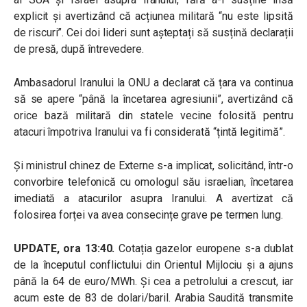
explicit și avertizând că acțiunea militară “nu este lipsită
de riscuri”. Cei doi lideri sunt așteptați să susțină declarații
de presă, după întrevedere.
Ambasadorul Iranului la ONU a declarat că țara va continua
să se apere “până la încetarea agresiunii”, avertizând că
orice bază militară din statele vecine folosită pentru
atacuri împotriva Iranului va fi considerată “țintă legitimă”.
Și ministrul chinez de Externe s-a implicat, solicitând, într-o
convorbire telefonică cu omologul său israelian, încetarea
imediată a atacurilor asupra Iranului. A avertizat că
folosirea forței va avea consecințe grave pe termen lung.
UPDATE, ora 13:40.
Cotația gazelor europene s-a dublat
de la începutul conflictului din Orientul Mijlociu și a ajuns
până la 64 de euro/MWh. Și cea a petrolului a crescut, iar
acum este de 83 de dolari/baril. Arabia Saudită transmite