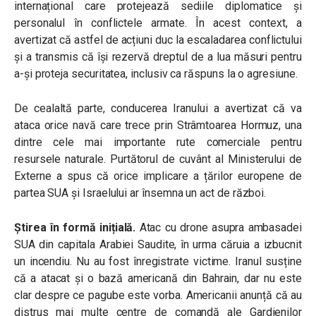
internațional care protejează sediile diplomatice și
personalul în conflictele armate. În acest context,
a
avertizat că astfel de acțiuni duc la escaladarea conflictului
și a transmis că își rezervă dreptul de a lua măsuri pentru
a-și proteja securitatea, inclusiv ca răspuns la o agresiune.
De cealaltă parte, conducerea Iranului a avertizat că va
ataca orice navă care trece prin Strâmtoarea Hormuz, una
dintre cele mai importante rute comerciale pentru
resursele naturale. Purtătorul de cuvânt al Ministerului de
Externe a spus că orice implicare a țărilor europene de
partea SUA și Israelului ar însemna un act de război.
Știrea în formă inițială.
Atac cu drone asupra ambasadei
SUA din capitala Arabiei Saudite, în urma căruia a izbucnit
un incendiu. Nu au fost înregistrate victime. Iranul susține
că a atacat și o bază americană din Bahrain, dar nu este
clar despre ce pagube este vorba. Americanii anunță că au
distrus mai multe centre de comandă ale Gardienilor