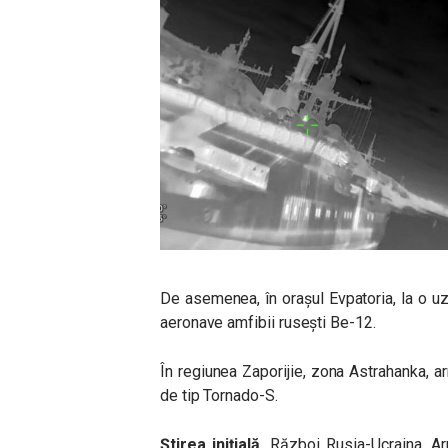
De asemenea, în orașul Evpatoria, la o uz
aeronave amfibii rusești Be-12.
În regiunea Zaporijie, zona Astrahanka, 
de tip Tornado-S.
Știrea inițială.
Război Rusia-Ucraina. Ar