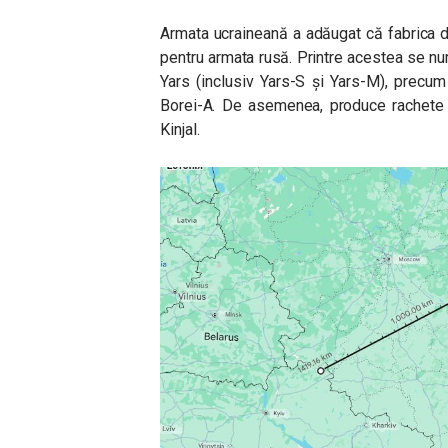
Armata ucraineană a adăugat că fabrica d
pentru armata rusă. Printre acestea se nu
Yars (inclusiv Yars-S și Yars-M), precu
Borei-A. De asemenea, produce rachete p
Kinjal.