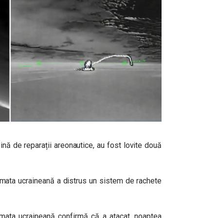
ină de reparații areonautice, au fost lovite două
armata ucraineană a distrus un sistem de rachete
mata ucraineană confirmă că a atacat, noaptea