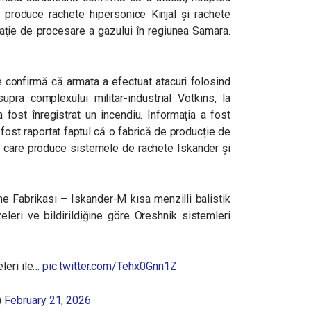
e produce rachete hipersonice Kinjal și rachete
alaţie de procesare a gazului în regiunea Samara.
e confirmă că armata a efectuat atacuri folosind
ra complexului militar-industrial Votkins, la
fost înregistrat un incendiu. Informația a fost
 fost raportat faptul că o fabrică de producție de
, care produce sistemele de rachete Iskander și
e Fabrikası – Iskander-M kısa menzilli balistik
zeleri ve bildirildiğine göre Oreshnik sistemleri
leri ile…
pic.twitter.com/Tehx0Gnn1Z
)
February 21, 2026