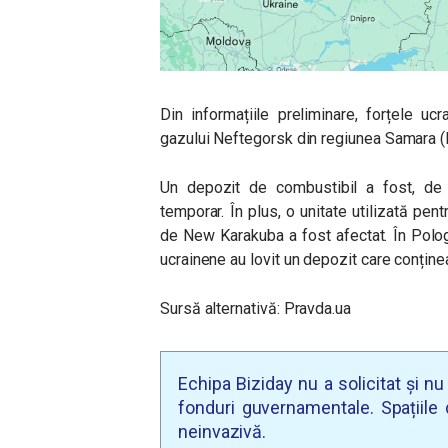
Din informațiile preliminare, forțele uc
gazului Neftegorsk din regiunea Samara (
Un depozit de combustibil a fost, de 
temporar. În plus, o unitate utilizată pen
de New Karakuba a fost afectat. În Pologi
ucrainene au lovit un depozit care conținea
Sursă alternativă: Pravda.ua
Echipa Biziday nu a solicitat și n
fonduri guvernamentale. Spațiile d
neinvazivă.