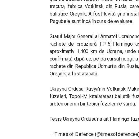
trecută, fabrica Votkinsk din Rusia, car
balistice Oreșnik. A fost lovită și o inst
Pagubele sunt încă în curs de evaluare.
Statul Major General al Armatei Ucrainen
rachete de croazieră FP-5 Flamingo asup
aproximativ 1.400 km de Ucraina, unde a 
confirmată după ce, pe parcursul nopții, a
rachete din Republica Udmurtia din Rusia
Oreșnik, a fost atacată.
Ukrayna Ordusu Rusya’nın Votkinsk Makin
füzeleri, Topol-M kıtalararası balistik fü
üreten önemli bir tesisi füzeler ile vurdu.
Tesis Ukrayna Ordusu’na ait Flamingo füze
— Times of Defence (@timesofdefencee