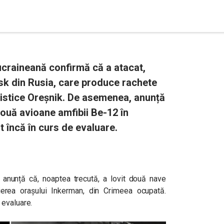
craineană confirmă că a atacat,
sk din Rusia, care produce rachete
alistice Oreșnik. De asemenea, anunță
două avioane amfibii Be-12 în
 încă în curs de evaluare.
anunță că, noaptea trecută, a lovit două nave
ierea orașului Inkerman, din Crimeea ocupată.
 evaluare.