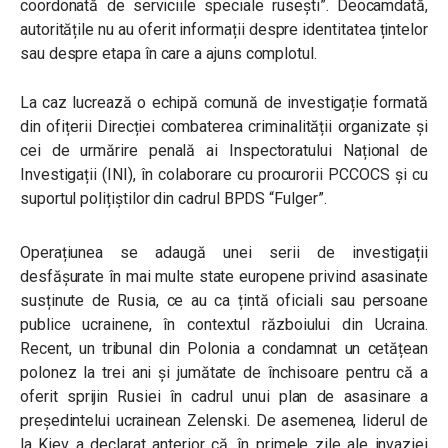
coordonată de serviciile speciale rusești”. Deocamdată,
autoritățile nu au oferit informații despre identitatea țintelor
sau despre etapa în care a ajuns complotul.
La caz lucrează o echipă comună de investigație formată
din ofițerii Direcției combaterea criminalității organizate și
cei de urmărire penală ai Inspectoratului Național de
Investigații (INI), în colaborare cu procurorii PCCOCS și cu
suportul polițiștilor din cadrul BPDS “Fulger”.
Operațiunea se adaugă unei serii de investigații
desfășurate în mai multe state europene privind asasinate
susținute de Rusia, ce au ca țintă oficiali sau persoane
publice ucrainene, în contextul războiului din Ucraina.
Recent, un tribunal din Polonia a condamnat un cetățean
polonez la trei ani și jumătate de închisoare pentru că a
oferit sprijin Rusiei în cadrul unui plan de asasinare a
președintelui ucrainean Zelenski. De asemenea, liderul de
la Kiev a declarat anterior că, în primele zile ale invaziei