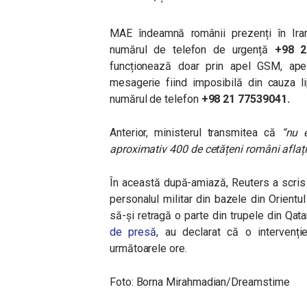
MAE îndeamnă românii prezenți în Ira
numărul de telefon de urgență
+98 2
funcționează doar prin apel GSM, apela
mesagerie fiind imposibilă din cauza lip
numărul de telefon
+98 21 77539041.
Anterior, ministerul transmitea că
“nu e
aproximativ 400 de cetățeni români aflați 
În această după-amiază, Reuters a scris
personalul militar din bazele din Orient
să-și retragă o parte din trupele din Qatar
de presă
, au declarat că o intervenți
următoarele ore.
Foto: Borna Mirahmadian/Dreamstime