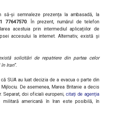
n să-și semnaleze prezența la ambasadă, la
1 77647570
. În prezent, numărul de telefon
rea acestuia prin intermediul aplicațiilor de
sei accesului la internet. Alternativ, există și
xistă solicitări de repatriere din partea celor
în Iran”.
 că SUA au luat decizia de a evacua o parte din
ul Mijlociu. De asemenea, Marea Britanie a decis
. Separat, doi oficiali europeni,
citați de agenția
e militară americană în Iran este posibilă, în