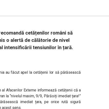
 recomandă cetățenilor români să
s o alertă de călătorie de nivel
 intensificării tensiunilor în țară.
onia au făcut apel la cetățenii lor să părăsească
 al Afacerilor Externe informează cetățenii că a
ran la “nivelul maxim, 9/9, Părăsiți imediat țara!”
ărăsească imediat țara, pe orice rută sigură
în acest sens.