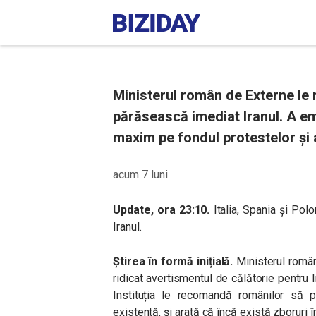
Ministerul român de Externe le
părăsească imediat Iranul. A emi
maxim pe fondul protestelor și al
acum 7 luni
Update, ora 23:10.
Italia, Spania și Pol
Iranul.
Știrea în formă inițială.
Ministerul român
ridicat avertismentul de călătorie pentru I
Instituția le recomandă românilor să p
existentă, și arată că încă există zboruri 