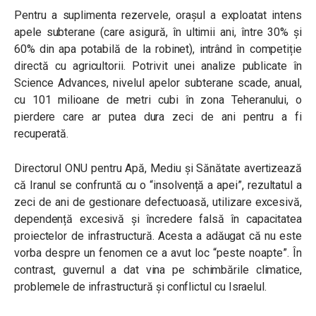
Pentru a suplimenta rezervele, orașul a exploatat intens
apele subterane (care asigură, în ultimii ani, între 30% și
60% din apa potabilă de la robinet), intrând în competiție
directă cu agricultorii. Potrivit unei analize publicate în
Science Advances, nivelul apelor subterane scade, anual,
cu 101 milioane de metri cubi în zona Teheranului, o
pierdere care ar putea dura zeci de ani pentru a fi
recuperată.
Directorul ONU pentru Apă, Mediu și Sănătate avertizează
că Iranul se confruntă cu o “insolvență a apei”, rezultatul a
zeci de ani de gestionare defectuoasă, utilizare excesivă,
dependență excesivă și încredere falsă în capacitatea
proiectelor de infrastructură. Acesta a adăugat că nu este
vorba despre un fenomen ce a avut loc “peste noapte”. În
contrast, guvernul a dat vina pe schimbările climatice,
problemele de infrastructură și conflictul cu Israelul.