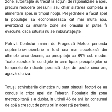
zone, autoritățile au trecut la acțiuni de raționalizare a apei,
precum reducere presiunii sau chiar sistarea completă a
alimentării apei, în timpul nopții. Președintele a făcut apel
la populație să economisească cât mai multă apă,
avertizând că anumite zone ale orașului ar putea fi
evacuate, dacă situația nu se îmbunătățește.
Potrivit Centrului iranian de Prognoză Meteo, perioada
septembrie-noiembrie a fost cea mai secetoasă din
ultimele cinci decenii, cu precipitații cu 89% sub medie.
Toate acestea în condițiile în care lipsa precipitațiilor și
temperaturile ridicate persistă deja de peste cinci ani,
agravând criza.
Totuși, schimbările climatice nu sunt singurii factori ce au
condus la criza apei din Teheran. Populația din zona
metropolitană s-a dublat, în ultimii 46 de ani, iar consumul
de apă a crescut de patru ori în această perioadă.