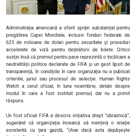
Administrația americană a oferit sprijin substanțial pentru
pregătirea Cupei Mondiale, inclusiv fonduri federale de
625 de milioane de dolari pentru securitate și proceduri
accelerate de viză pentru deținătorii de bilete. Criticii
susțin însă că premiul pentru pace reprezintă o încălcare a
neutralității politice declarate de FIFA și un gest lipsit de
transparență, în condițiile în care organizația nu a publicat
criteriile, juriul sau procesul de selecție. Human Rights
Watch a cerut oficial, în luna noiembrie, detalii despre
modul în care a fost instituit premiul, dar nu a primit
răspuns.
Un fost oficial FIFA a descris inițiativa drept “obraznică”,
sugerând că organizația încearcă să mențină o relație
excelentă cu țara gazdă, “chiar dacă asta depășește