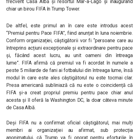
frecvent Casa Albă și resortul Mar-a-Lago și inaugurând
chiar un birou FIFA în Trump Tower.
De altfel, este primul an în care este introdus acest
“Premiul pentru Pace FIFA”, fiind anunțat în luna noiembrie.
Conform organizației, câștigătorii vor fi “persoane care au
întreprins acțiuni excepționale și extraordinare pentru pace
și, făcând acest lucru, au unit oameni din întreaga
lume”. FIFA afirmă că premiul va fi acordat în numele a
peste 5 miliarde de fani ai fotbalului din întreaga lume, însă
modul în care este ales câștigătorul nu este tocmai clar.
Presa americană subliniază că nu este o coincidență că
FIFA și-a creat propriul premiu pentru pace chiar anul
acesta și îl oferă la Washington DC, la doar câteva minute
de Casa Albă.
Deși FIFA nu a confirmat oficial câștigătorul, mai mulți
membri ai organizației au afirmat, sub protecția
anonimatului, că Trump va fi onorat pentru eforturile în