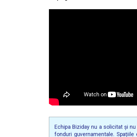
Echipa Biziday nu a solicitat și n
fonduri guvernamentale. Spațiile d