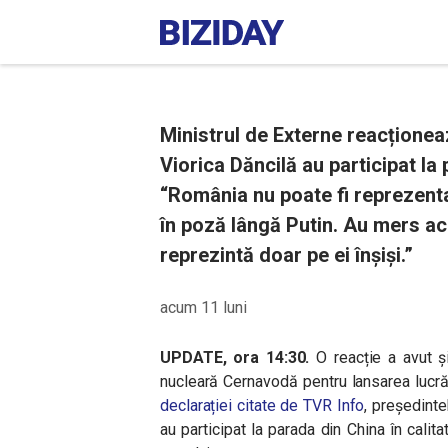
Ministrul de Externe reacționea
Viorica Dăncilă au participat la 
“România nu poate fi reprezenta
în poză lângă Putin. Au mers ac
reprezintă doar pe ei înșiși.”
acum 11 luni
UPDATE, ora 14:30.
O reacție a avut și
nucleară Cernavodă pentru lansarea lucrăr
declarației citate de TVR Info
, președinte
au participat la parada din China în calit