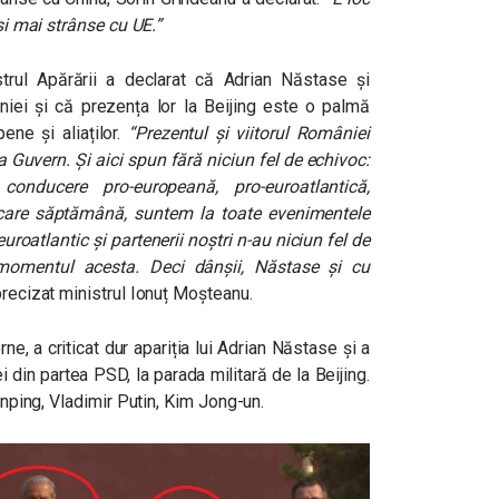
 și mai strânse cu UE.”
rul Apărării a declarat că Adrian Năstase și
niei și că prezența lor la Beijing este o palmă
pene și aliaților.
“Prezentul și viitorul României
a Guvern. Și aici spun fără niciun fel de echivoc:
nducere pro-europeană, pro-euroatlantică,
ecare săptămână, suntem la toate evenimentele
euroatlantic și partenerii noștri n-au niciun fel de
momentul acesta. Deci dânșii, Năstase și cu
recizat ministrul Ionuț Moșteanu.
e, a criticat dur apariția lui Adrian Năstase și a
i din partea PSD, la parada militară de la Beijing.
Jinping, Vladimir Putin, Kim Jong-un.