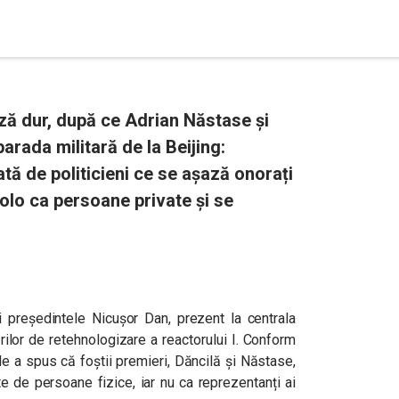
ză dur, după ce Adrian Năstase și
parada militară de la Beijing:
tă de politicieni ce se așază onorați
olo ca persoane private şi se
 președintele Nicușor Dan, prezent la centrala
ilor de retehnologizare a reactorului I. Conform
le a spus că foștii premieri, Dăncilă și Năstase,
ate de persoane fizice, iar nu ca reprezentanți ai