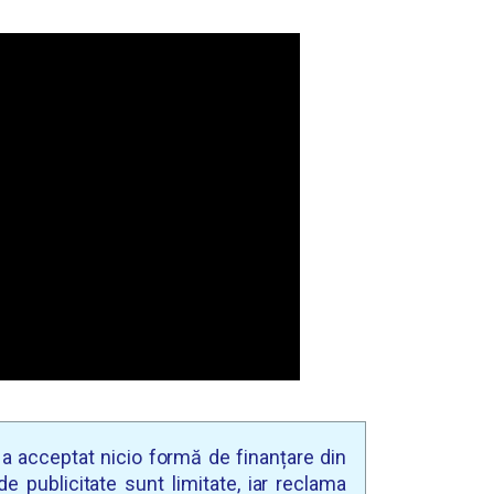
u a acceptat nicio formă de finanțare din
e publicitate sunt limitate, iar reclama