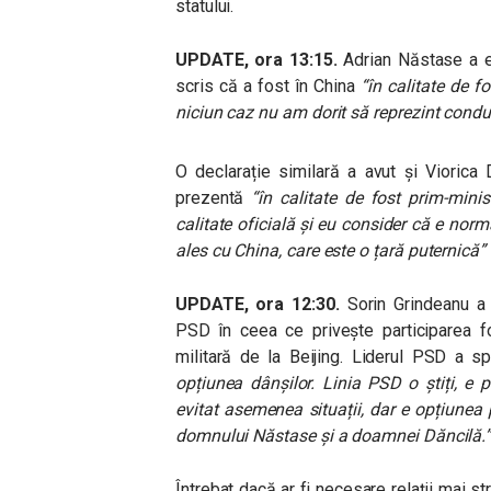
statului.
UPDATE, ora 13:15.
Adrian Năstase a e
scris că a fost în China
“în calitate de f
niciun caz nu am dorit să reprezint condu
O declarație similară a avut și Viorica
prezentă
“în calitate de fost prim-minis
calitate oficială și eu consider că e norm
ales cu China, care este o țară puternică”
UPDATE, ora 12:30.
Sorin Grindeanu a 
PSD în ceea ce privește participarea fo
militară de la Beijing. Liderul PSD a s
opțiunea dânșilor. Linia PSD o știți, e 
evitat asemenea situații, dar e opțiunea
domnului Năstase și a doamnei Dăncilă.
Întrebat dacă ar fi necesare relații mai s