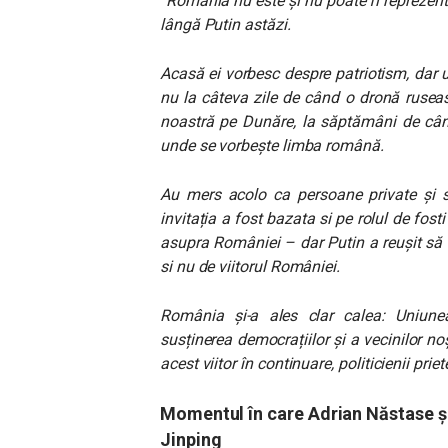
“România nu este şi nu poate fi reprezent
lângă Putin astăzi.
Acasă ei vorbesc despre patriotism, dar u
nu la câteva zile de când o dronă rusea
noastră pe Dunăre, la săptămâni de cân
unde se vorbeşte limba română.
Au mers acolo ca persoane private şi se
invitația a fost bazata si pe rolul de fosti
asupra României – dar Putin a reușit să a
si nu de viitorul României.
România şi-a ales clar calea: Uniunea
susținerea democrațiilor și a vecinilor noș
acest viitor în continuare, politicienii prie
Momentul în care Adrian Năstase și 
Jinping