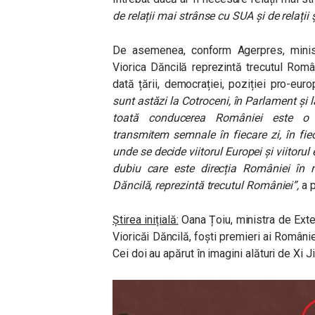
de relații mai strânse cu SUA și de relații
De asemenea, conform Agerpres, minist
Viorica Dăncilă reprezintă trecutul Româ
dată țării, democrației, poziției pro-euro
sunt astăzi la Cotroceni, în Parlament și l
toată conducerea României este o co
transmitem semnale în fiecare zi, în fi
unde se decide viitorul Europei și viitorul 
dubiu care este direcția României în 
Dăncilă, reprezintă trecutul României”,
a p
Știrea inițială:
Oana Țoiu, ministra de Extern
Vioricăi Dăncilă,
foști premieri ai Românie
Cei doi au apărut în imagini alături de Xi 