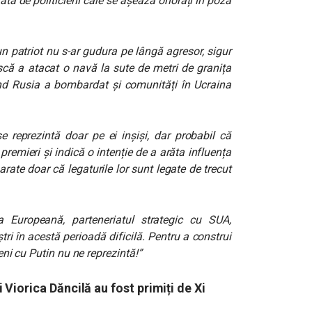
ată de politicieni care se aşează onorați în poză
n patriot nu s-ar gudura pe lângă agresor, sigur
scă a atacat o navă la sute de metri de granița
d Rusia a bombardat şi comunități în Ucraina
 reprezintă doar pe ei inşişi, dar probabil că
 premieri şi indică o intenție de a arăta influența
rate doar că legaturile lor sunt legate de trecut
 Europeană, parteneriatul strategic cu SUA,
tri în acestă perioadă dificilă. Pentru a construi
teni cu Putin nu ne reprezintă!”
Viorica Dăncilă au fost primiți de Xi