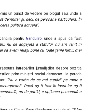
mis un punct de vedere pe blogul său, unde a
ost demnitar și, deci, de persoană particulară. În
cerea politică actuală”.
 Dăncilă pentru
Gândul.ro
, unde a spus că fost
tru, nu de angajată a statului, nu am venit în
al să avem relații bune cu toate țările lumii, mai
răspuns întrebărilor jurnaliștilor despre poziția
știlor prim-miniștri social-democrați la parada
pus:
“Nu e vorba de ce mă supără pe mine e
proeuropeană. Dacă aș fi fost în locul lor aș fi
 personală, nu de partid, e opțiunea personală a
”
trânse cu China, Sorin Grindeanu a declarat:
“E loc