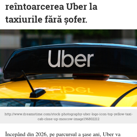
reîntoarcerea Uber la
taxiurile fără șofer.
http://www.dreamstime.com/stock-photography-uber-logo-icon-top-yellow-taxi-
cab-close-up-moscow-image196802212
Începând din 2026, pe parcursul a șase ani, Uber va