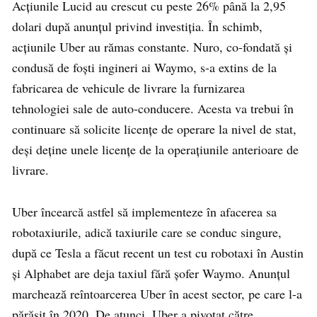
Acțiunile Lucid au crescut cu peste 26% până la 2,95
dolari după anunțul privind investiția. În schimb,
acțiunile Uber au rămas constante. Nuro, co-fondată și
condusă de foști ingineri ai Waymo, s-a extins de la
fabricarea de vehicule de livrare la furnizarea
tehnologiei sale de auto-conducere. Acesta va trebui în
continuare să solicite licențe de operare la nivel de stat,
deși deține unele licențe de la operațiunile anterioare de
livrare.
Uber încearcă astfel să implementeze în afacerea sa
robotaxiurile, adică taxiurile care se conduc singure,
după ce Tesla a făcut recent un test cu robotaxi în Austin
și Alphabet are deja taxiul fără șofer Waymo. Anunțul
marchează reîntoarcerea Uber în acest sector, pe care l-a
părăsit în 2020. De atunci, Uber a pivotat către