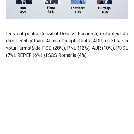
La votul pentru Consiliul General București, exitpoll-ul dă
drept căștigătoare Alianța Dreapta Unită (ADU) cu 30% din
voturi, urmată de PSD (28%), PNL (12%), AUR (10%), PUSL
(7%), REPER (6%) și SOS România (4%).