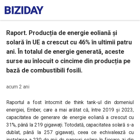
Raport. Producția de energie eoliană și
solară în UE a crescut cu 46% în ultimii patru
ani. În totalul de energie generată, aceste
surse au înlocuit o cincime din producția pe
bază de combustibili fosili.
acum 2 ani
Raportul a fost întocmit de think tank-ul din domeniul
energiei, Ember, care a mai arătat că, între 2019 și 2023,
capacitatea de generare de energie eoliană a crescut cu
31%, până la 219 gigawați. Totodată, capacitatea solară s-a
dublat, până la 257 gigawați, ceea ce echivalează cu
instalarea a 230 de mii de panouri solare în fiecare zi din