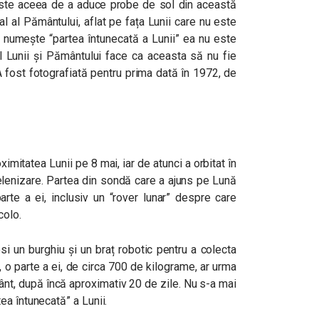
este aceea de a aduce probe de sol din această
al al Pământului, aflat pe fața Lunii care nu este
 numește “partea întunecată a Lunii” ea nu este
al Lunii și Pământului face ca aceasta să nu fie
A fost fotografiată pentru prima dată în 1972, de
imitatea Lunii pe 8 mai, iar de atunci a orbitat în
elenizare. Partea din sondă care a ajuns pe Lună
rte a ei, inclusiv un “rover lunar” despre care
colo.
i un burghiu și un braț robotic pentru a colecta
, o parte a ei, de circa 700 de kilograme, ar urma
nt, după încă aproximativ 20 de zile. Nu s-a mai
a întunecată” a Lunii.