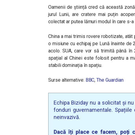
Oamenii de știință cred că această zonă, c
jurul Lunii, are cratere mai puțin acoper
colectat ar putea lămuri modul în care s-a 
China a mai trimis rovere robotizate, atât 
o misiune cu echipaj pe Lună înainte de 2
acolo. SUA, care vor să trimită până în
spațial al Chinei este folosit pentru a 
stabili dominația în spațiu.
Surse alternative:
BBC
,
The Guardian
Echipa Biziday nu a solicitat și n
fonduri guvernamentale. Spațiile d
neinvazivă.
Dacă îți place ce facem, poți c