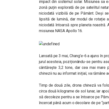
impact din sistemul solar. Misiunea sa 
zonă puțin explorată de pe satelitul natur
niciodată vizibilă de pe Pământ. Deși se
lipsită de lumină, dar modul de rotație 
niciodată întoarsă spre planeta noastră. 
misiunea NASA Apollo 16.
Lansată pe 3 mai, Chang’e-6 a ajuns în prox
jurul acesteia, poziționându-se pentru as
cântărește 3,2 tone, dar cea mai mare pa
chinezii nu au informat inițial, va rămâne a
Timp de două zile, drona chineză va folos
circa două kilograme de sol lunar, iar apoi
să decoleze pentru a se întoarce pe Pămâ
încercat până acum o decolare de pe “parte