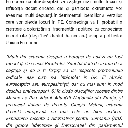
European (centru-dreapta) va câștiga mai multe locuri și
influență decât oricând, dar și partidele extremiste vor
avea mai mulți deputați, în detrimentul liberalilor și verzilor,
care vor pierde locuri în PE. Consecința va fi probabil o
creștere a polarizării și fragmentării politice, cu consecințe
importante (deși încă destul de neclare) asupra politicilor
Uniunii Europene.
“Mulți din extrema dreaptă a Europei de astăzi au fost
modelați de eșecul Brexit-ului. Sunt bântuiți de teama de a
câștiga și de a fi forțați să își respecte promisiunile
radicale, așa cum s-a întâmplat în UK. Ei rămân
eurosceptici sau europesimiști, dar nu mai sunt în mod
deschis anti-europeni. Și în ciuda discuțiilor recente dintre
Marine Le Pen, liderul Adunării Naționale din Franța, și
premierul italian de dreapta Giorgia Meloni, extrema
dreaptă europeană nu mai este un bloc unificat.
Expulzarea recentă a Alternativei pentru Germania (AfD)
din grupul “Identitate și Democrație” din parlamentul