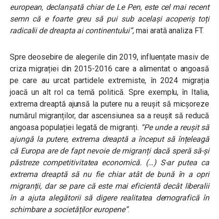
european, declanșată chiar de Le Pen, este cel mai recent
semn că e foarte greu să pui sub același acoperiș toți
radicalii de dreapta ai continentului”,
mai arată analiza FT.
Spre deosebire de alegerile din 2019, influențate masiv de
criza migrației din 2015-2016 care a alimentat o angoasă
pe care au urcat partidele extremiste, în 2024 migrația
joacă un alt rol ca temă politică. Spre exemplu, în Italia,
extrema dreaptă ajunsă la putere nu a reușit să micșoreze
numărul migranților, dar ascensiunea sa a reușit să reducă
angoasa populației legată de migranți.
“Pe unde a reușit să
ajungă la putere, extrema dreaptă a început să înțeleagă
că Europa are de fapt nevoie de migranți dacă speră să-și
păstreze competitivitatea economică. (…) S-ar putea ca
extrema dreaptă să nu fie chiar atât de bună în a opri
migranții, dar se pare că este mai eficientă decât liberalii
în a ajuta alegătorii să digere realitatea demografică în
schimbare a societăților europene”
.