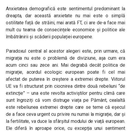
Anxietatea demografică este sentimentul predominant la
dreapta, dar această anxietate nu mai este o simplă
ostilitate față de străini, mai arată FT, ci are de-a face mai
mult cu teama de consecințele economice și politice ale
îmbătrânirii și scăderii populației europene.
Paradoxul central al acestor alegeri este, prin urmare, că
migrația nu este o problemă de diviziune, așa cum era
acum cinci sau zece ani. Mai degrabă decât politica de
migrație, acordul ecologic european poate fi cel mai
afectat de puterea în creștere a extremei drepte. Viitorul
UE va fi structurat prin ciocnirea dintre două rebeliuni “de
extincție” – una este revolta activiștilor pentru climă care
sunt îngroziți că vom distruge viața pe Pământ, cealaltă
este rebeliunea extremei drepte care se teme că eșecul
de a face ceva urgent cu privire nu numai la migrație, dar și
la fertilitate, va duce la sfârșitul modului de viață european.
Ele diferă în aproape orice, cu excepția unui sentiment