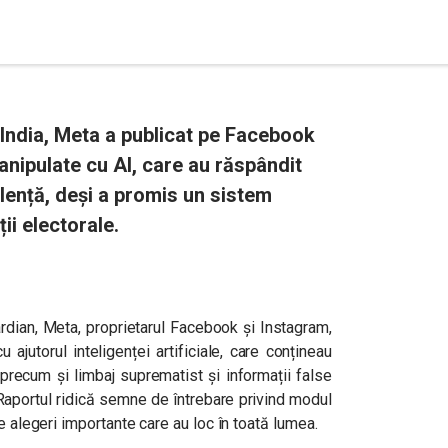
n India, Meta a publicat pe Facebook
anipulate cu AI, care au răspândit
olență, deși a promis un sistem
ii electorale.
rdian, Meta, proprietarul Facebook și Instagram,
ajutorul inteligenței artificiale, care conțineau
 precum și limbaj suprematist și informații false
ă. Raportul ridică semne de întrebare privind modul
e alegeri importante care au loc în toată lumea.