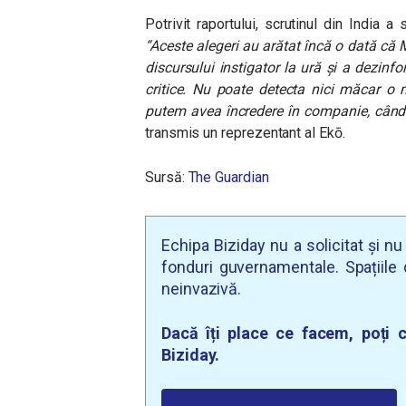
Potrivit raportului, scrutinul din India 
“
Aceste alegeri au arătat încă o dată că
discursului instigator la ură și a dezinf
critice. Nu poate detecta nici măcar o
putem avea încredere în companie, când s
transmis un reprezentant al Ekō.
Sursă:
The Guardian
Echipa Biziday nu a solicitat și n
fonduri guvernamentale. Spațiile d
neinvazivă.
Dacă îți place ce facem, poți c
Biziday.