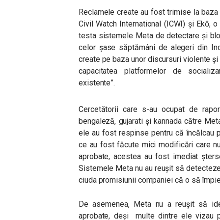
Reclamele create au fost trimise la baza
Civil Watch International (ICWI) și Ekō, 
testa sistemele Meta de detectare și bloc
celor șase săptămâni de alegeri din Indi
create pe baza unor discursuri violente și
capacitatea platformelor de socializ
existente”.
Cercetătorii care s-au ocupat de rapor
bengaleză, gujarati și kannada către Meta,
ele au fost respinse pentru că încălcau po
ce au fost făcute mici modificări care n
aprobate, acestea au fost imediat șterse
Sistemele Meta nu au reușit să detecteze i
ciuda promisiunii companiei că o să împi
De asemenea, Meta nu a reușit să ident
aprobate, deși multe dintre ele vizau pa