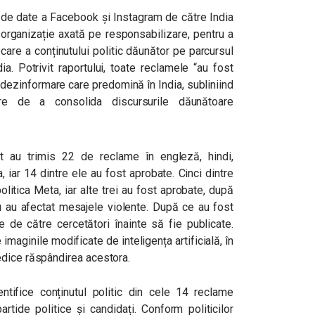
 de date a Facebook și Instagram de către India
o organizație axată pe responsabilizare, pentru a
are a conținutului politic dăunător pe parcursul
a. Potrivit raportului, toate reclamele “au fost
 dezinformare care predomină în India, subliniind
are de a consolida discursurile dăunătoare
t au trimis 22 de reclame în engleză, hindi,
 iar 14 dintre ele au fost aprobate. Cinci dintre
litica Meta, iar alte trei au fost aprobate, după
u au afectat mesajele violente. După ce au fost
 de către cercetători înainte să fie publicate.
maginile modificate de inteligența artificială, în
edice răspândirea acestora.
ifice conținutul politic din cele 14 reclame
rtide politice și candidați. Conform politicilor