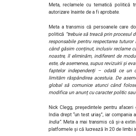
Meta, reclamele cu tematică politică t
autorizare înainte de a fi aprobate.
Meta a transmis că persoanele care dor
politică
“trebuie să treacă prin procesul d
responsabile pentru respectarea tuturor l
când găsim conținut, inclusiv reclame ca
noastre, îl eliminăm, indiferent de modu
este, de asemenea, supus revizuirii și eva
faptelor independenți – odată ce un co
limităm răspândirea acestuia. De asemen
global să comunice atunci când folose
modifica un anunț cu caracter politic sau
Nick Clegg, președintele pentru afaceri 
India drept “un test uriaș”, iar compania 
India”
. Meta a mai transmis că și-a extin
platformele și că lucrează în 20 de limbi i