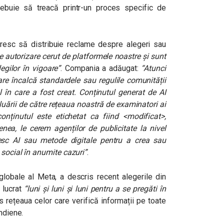
rebuie să treacă printr-un proces specific de
esc să distribuie reclame despre alegeri sau
e autorizare cerut de platformele noastre și sunt
egilor în vigoare”
. Compania a adăugat:
“Atunci
re încalcă standardele sau regulile comunității
l în care a fost creat. Conținutul generat de AI
luării de către rețeaua noastră de examinatori ai
nținutul este etichetat ca fiind <modificat>,
ea, le cerem agenților de publicitate la nivel
sc AI sau metode digitale pentru a crea sau
 social în anumite cazuri”
.
globale al Meta, a descris recent alegerile din
a lucrat
“luni și luni și luni pentru a se pregăti în
s rețeaua celor care verifică informații pe toate
ndiene.