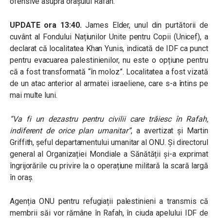
ofensive asupra orașului Rafah.
UPDATE ora 13:40.
James Elder, unul din purtătorii de
cuvânt al Fondului Națiunilor Unite pentru Copii (Unicef), a
declarat că localitatea Khan Yunis, indicată de IDF ca punct
pentru evacuarea palestinienilor, nu este o opțiune pentru
că a fost transformată “în moloz”. Localitatea a fost vizată
de un atac anterior al armatei israeliene, care s-a întins pe
mai multe luni.
“Va fi un dezastru pentru civilii care trăiesc în Rafah,
indiferent de orice plan umanitar”
, a avertizat și Martin
Griffith, șeful departamentului umanitar al ONU. Și directorul
general al Organizației Mondiale a Sănătății și-a exprimat
îngrijorările cu privire la o operațiune militară la scară largă
în oraș.
Agenția ONU pentru refugiații palestinieni a transmis că
membrii săi vor rămâne în Rafah, în ciuda apelului IDF de