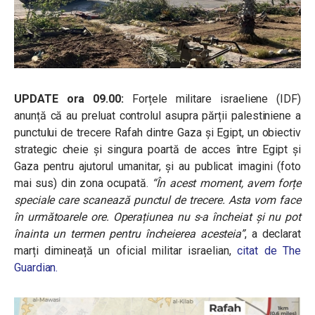
UPDATE ora 09.00:
Forțele militare israeliene (IDF)
anunță că au preluat controlul asupra părții palestiniene a
punctului de trecere Rafah dintre Gaza și Egipt, un obiectiv
strategic cheie și singura poartă de acces între Egipt și
Gaza pentru ajutorul umanitar, și au publicat imagini (foto
mai sus) din zona ocupată.
“În acest moment, avem forțe
speciale care scanează punctul de trecere. Asta vom face
în următoarele ore. Operațiunea nu s-a încheiat și nu pot
înainta un termen pentru încheierea acesteia”
, a declarat
marți dimineață un oficial militar israelian,
citat de The
Guardian.