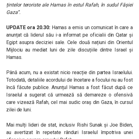
țintelor teroriste ale Hamas în estul Rafah, în sudul Fâșiei
Gaza”.
UPDATE ora 20.30:
Hamas a emis un comunicat în care a
anunțat că liderul său i-a informat pe oficialii din Qatar și
Egipt asupra deciziei sale. Cele două națiuni din Orientul
Mijlociu au mediat luni de zile discuțiile dintre Israel și
Hamas.
Până acum, nu a existat nicio reacție din partea Israelului.
Totodată, detaliile acordului de încetare a focului nu au fost
încă făcute publice. Anunțul Hamas a fost făcut după ce
Israelul a sugerat că urmează să demareze o ofensivă
care vizează Rafah, cel mai sudic oraș din Gaza, în cursul
zilei de luni.
Mai mulți lideri de stat, inclusiv Rishi Sunak și Joe Biden,
au avertizat în repetate rânduri Israelul împotriva unei