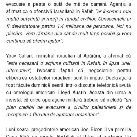
evacuare a peste o sută de mii de oameni. Agenția a
afirmat că o ofensivă israeliană în Rafah
”ar însemna mai
multă suferință și morți în rândul civililor. Consecințele ar
fi devastatoare pentru 1,4 milioane de persoane. Noi nu
plecăm. Vom rămâne aici cât de mult timp posibil și vom
continua să oferim ajutor”.
Yoav Gallant, ministrul israelian al Apărării, a afirmat că
“
este necesară o acțiune militară în Rafah, în lipsa unei
alternative”
, invocând faptul că negocierile pentru
eliberarea ostaticilor israelieni sunt în impas. Declarația a
fost făcute duminică seară, într-o discuție telefonică avută
cu omologul american, Lloyd Austin. Acesta din urmă a
insistat că orice operațiune militară trebuie să includă
”un
plan credibil de evacuare a civililor palestinieni și de
menținere a fluxului de ajutoare umanitare”.
Luni seară, președintele american Joe Biden îl va primi la
Casa Albă pe regele Abdullah al II-lea al Iordaniei. Un