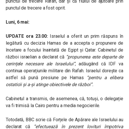
punctul de trecere Rafah, dar și că fluxul de ajutoare prin
punctul de trecere a fost oprit.
Luni, 6 mai:
UPDATE ora 23.00:
Israelul a oferit un prim răspuns în
legătură cu decizia Hamas de a accepta o propunere de
încetare a focului înaintată de Egipt și Qatar. Cabinetul de
război israelian a declarat că
“propunerea este departe de
cerințele necesare ale Israelului”,
adăugând că IDF va
continua operațiunile militare din Rafah. Israelul dorește ca
astfel să pună presiune pe Hamas
“pentru a elibera
ostaticii și a-și atinge obiectivele de război”.
Cabinetul a transmis, de asemenea, că, totuși, o delegație
va fi trimisă la Cairo pentru a media negocierile.
Totodată, BBC scrie că Forțele de Apărare ale Israelului au
declarat că
”efectuează în prezent lovituri împotriva