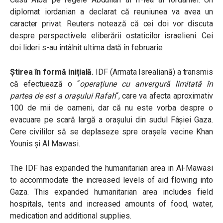
diplomat iordanian a declarat că reuniunea va avea un
caracter privat. Reuters notează că cei doi vor discuta
despre perspectivele eliberării ostaticilor israelieni. Cei
doi lideri s-au întâlnit ultima dată în februarie.
Știrea în formă inițială.
IDF (Armata Isrealiană) a transmis
că efectuează o “
operațiune cu anvergură limitată în
partea de est a orașului Rafah
“, care va afecta aproximativ
100 de mii de oameni, dar că nu este vorba despre o
evacuare pe scară largă a orașului din sudul Fâșiei Gaza.
Cere civililor să se deplaseze spre orașele vecine Khan
Younis și Al Mawasi.
The IDF has expanded the humanitarian area in Al-Mawasi
to accommodate the increased levels of aid flowing into
Gaza. This expanded humanitarian area includes field
hospitals, tents and increased amounts of food, water,
medication and additional supplies.