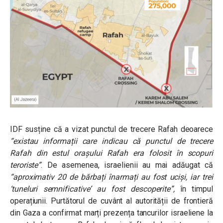
IDF susține că a vizat punctul de trecere Rafah deoarece
“existau informații care indicau că punctul de trecere
Rafah din estul orașului Rafah era folosit în scopuri
teroriste”
. De asemenea, israelienii au mai adăugat că
“aproximativ 20 de bărbați înarmați au fost uciși, iar trei
‘tuneluri semnificative’ au fost descoperite”,
în timpul
operațiunii. Purtătorul de cuvânt al autorității de frontieră
din Gaza a confirmat marți prezența tancurilor israeliene la