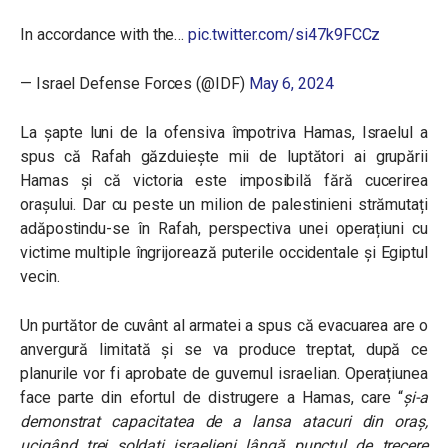
In accordance with the…
pic.twitter.com/si47k9FCCz
— Israel Defense Forces (@IDF)
May 6, 2024
La șapte luni de la ofensiva împotriva Hamas, Israelul a
spus că Rafah găzduiește mii de luptători ai grupării
Hamas și că victoria este imposibilă fără cucerirea
orașului. Dar cu peste un milion de palestinieni strămutați
adăpostindu-se în Rafah, perspectiva unei operațiuni cu
victime multiple îngrijorează puterile occidentale și Egiptul
vecin.
Un purtător de cuvânt al armatei a spus că evacuarea are o
anvergură limitată și se va produce treptat, după ce
planurile vor fi aprobate de guvernul israelian. Operațiunea
face parte din efortul de distrugere a Hamas, care “
și-a
demonstrat capacitatea de a lansa atacuri din oraș,
ucigând trei soldați israelieni lângă punctul de trecere