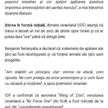
poporul israelian și vor sprijini apărarea acestuia
împotriva amenințărilor din partea Iranului
“, a mai transmis
doamna Watson.
Știrea în formă inițială
: Armata israeliană (IDF) anunță că
Iranul a lansat un val de zeci de drone spre Israel și că ar
putea dura “ore” până să atingă ținte.
Benjamin Netanyahu a declarat că sistemele de apărare ale
țării au fost desfășurate și că forțele armate ale țării sunt
pregătite.
“
Am stabilit un principiu clar: oricine ne atacă, vom
riposta. Ne vom proteja de orice amenințare și o vom face
cu răceală și hotărâre
“, a spus premierul israelian.
IDF a confirmat că aeronava “Wing of Zion”, versiunea
israeliană a “Air Force One” din SUA, a fost ridicată de la
sol, din “
considerente operaționale
“.