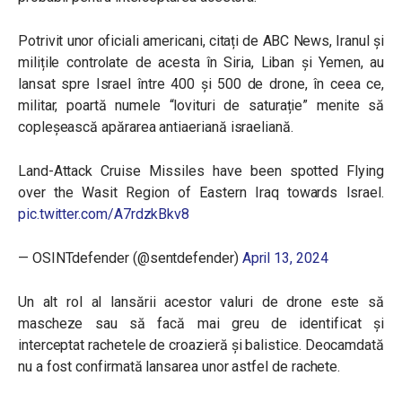
Potrivit unor oficiali americani, citați de ABC News, Iranul și
milițile controlate de acesta în Siria, Liban și Yemen, au
lansat spre Israel între 400 și 500 de drone, în ceea ce,
militar, poartă numele “lovituri de saturație” menite să
copleșească apărarea antiaeriană israeliană.
Land-Attack Cruise Missiles have been spotted Flying
over the Wasit Region of Eastern Iraq towards Israel.
pic.twitter.com/A7rdzkBkv8
— OSINTdefender (@sentdefender)
April 13, 2024
Un alt rol al lansării acestor valuri de drone este să
mascheze sau să facă mai greu de identificat și
interceptat rachetele de croazieră și balistice. Deocamdată
nu a fost confirmată lansarea unor astfel de rachete.