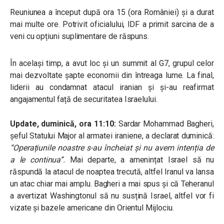
Reuniunea a început după ora 15 (ora României) și a durat
mai multe ore. Potrivit oficialului, IDF a primit sarcina de a
veni cu opțiuni suplimentare de răspuns.
În același timp, a avut loc și un summit al G7, grupul celor
mai dezvoltate șapte economii din întreaga lume. La final,
liderii au condamnat atacul iranian și și-au reafirmat
angajamentul față de securitatea Israelului.
Update, duminică, ora 11:10:
Sardar Mohammad Bagheri,
șeful Statului Major al armatei iraniene, a declarat duminică:
“Operațiunile noastre s-au încheiat și nu avem intenția de
a le continua”.
Mai departe, a amenințat Israel să nu
răspundă la atacul de noaptea trecută, altfel Iranul va lansa
un atac chiar mai amplu. Bagheri a mai spus și că Teheranul
a avertizat Washingtonul să nu susțină Israel, altfel vor fi
vizate și bazele americane din Orientul Mijlociu.