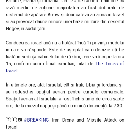
Britanie, Franța și Iordania. Din 120 de rachete balistice cu
rază medie de acțiune, majoritatea au fost doborâte de
sistemul de apărare Arrow și doar câteva au ajuns în Israel
și au provocat daune minore unei baze militare din deșertul
Negev, în sudul țării.
Conducerea israeliană nu a hotărât încă în privința modului
în care va răspunde. Este de așteptat ca o decizie să fie
luată în ședința cabinetului de război, care va începe la ora
15, conform unui oficial israelian, citat de
The Times of
Israel
.
În ultimele ore, atât Israelul, cât și Irak, Libia și Iordania și-
au redeschis spațiul aerian pentru cursele comerciale.
Spațiul aerian al Israelului a fost închis timp de circa șapte
ore, de la miezul nopții și până duminică dimineață, la 7:30.
🇮🇱📷
#BREAKING
: Iran Drone and Missile Attack on
Israel