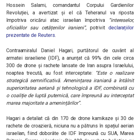
Hossein Salami, comandantul Corpului Gardienilor
Revoluției, a avertizat și el că Teheranul va riposta
împotriva oricărui atac israelian împotriva
“intereselor,
oficialilor sau cetățenilor iranieni”
, potrivit
declarațiilor
prezentate de Reuters
.
Contraamiralul Daniel Hagari, purtătorul de cuvânt al
armatei israeliene (IDF), a anunțat că 99% din cele circa
300 de drone și rachete lansate de Iran asupra Israelului,
noaptea trecută, au fost interceptate:
“Este o realizare
strategică semnificativă. Amenințarea iraniană a întâlnit
superioritatea aeriană și tehnologică a IDF, combinată cu
o coaliție de luptă puternică, care împreună au interceptat
marea majoritate a amenințărilor”.
Hagari a detaliat că din 170 de drone kamikaze și 30 de
rachete de croazieră, niciuna nu a pătruns în spațiul aerian
israelian, fiind doborâte de IDF împreună cu SUA, Marea