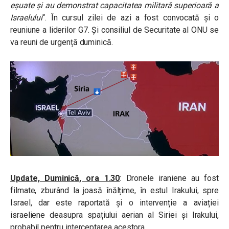
eșuate și au demonstrat capacitatea militară superioară a
Israelului
“. În cursul zilei de azi a fost convocată și o
reuniune a liderilor G7. Și consiliul de Securitate al ONU se
va reuni de urgență duminică.
Update, Duminică, ora 1.30
: Dronele iraniene au fost
filmate, zburând la joasă înălțime, în estul Irakului, spre
Israel, dar este raportată și o intervenție a aviației
israeliene deasupra spațiului aerian al Siriei și Irakului,
probabil pentru interceptarea acestora.