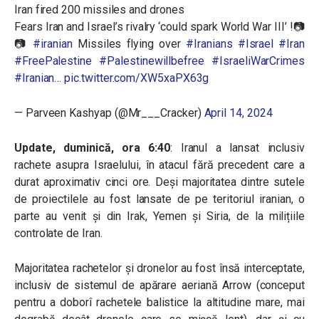
Iran fired 200 missiles and drones
Fears Iran and Israel’s rivalry ‘could spark World War III’ !📷
📷
#iranian
Missiles flying over
#Iranians
#Israel
#Iran
#FreePalestine
#Palestinewillbefree
#IsraeliWarCrimes
#Iranian
…
pic.twitter.com/XW5xaPX63g
— Parveen Kashyap (@Mr___Cracker)
April 14, 2024
Update, duminică, ora 6:40
: Iranul a lansat inclusiv
rachete asupra Israelului, în atacul fără precedent care a
durat aproximativ cinci ore. Deși majoritatea dintre sutele
de proiectilele au fost lansate de pe teritoriul iranian, o
parte au venit și din Irak, Yemen și Siria, de la milițiile
controlate de Iran.
Majoritatea rachetelor și dronelor au fost însă interceptate,
inclusiv de sistemul de apărare aeriană Arrow (conceput
pentru a doborî rachetele balistice la altitudine mare, mai