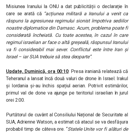
Misiunea Iranului la ONU a dat publicității o declarație în
care se arată că
“acțiunea militară a Iranului a venit ca
răspuns la agresiunea regimului sionist împotriva sediilor
noastre diplomatice din Damasc. Acum, problema poate fi
considerată încheiată. Cu toate acestea, în cazul în care
regimul israelian ar face o altă greșeală, răspunsul Iranului
va fi considerabil mai sever. Conflictul este între Iran și
Israel – iar SUA trebuie să stea deoparte”
.
Update, Duminică, ora 00:10
: Presa iraniană relatează că
Teheranul a lansat încă două valuri de drone în Israel. Irakul
și Iordania și-au închis spațiul aerian. Potrivit estimărilor,
primul val de done va ajunge pe teritoriul israelian în jurul
orei 2:00.
Purtătorul de cuvânt al Consiliului Național de Securitate al
SUA, Adrienne Watson, a estimat că atacul se va desfășura
probabil timp de câteva ore. “
Statele Unite vor fi alături de