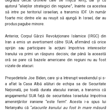
degrabă decât dronele care se mișcă lent), dar și cu
ajutorul “aliaților strategici din regiune”, înainte ca acestea
să intre pe teritoriul israelian, a transmis IDF. Un număr
foarte mic dintre ele au reușit să ajungă în Israel, dar au
produs pagube minore.
Anterior, Corpul Gărzii Revoluționare Islamice (IRGC) din
Iran a emis un avertisment către SUA, afirmând că orice
sprijin sau participare la acțiuni împotriva intereselor
Iranului va primi un răspuns decisiv, dar până la această
oră se pare că bazele americane din regiuni nu au fost
vizate de atacuri.
Președintele Joe Biden, care și-a întrerupt weekendul și s-
a aflat la Casa Albă alături de echipa sa de Securitate
Națională, pe toată durata atacului iranian, a transmis că
angajamentul SUA față de securitatea Israelului împotriva
amenințărilor iraniene “este ferm”. Acesta i-a spus lui
Netanyahu că “
atacurile Iranului au fost în mare măsură