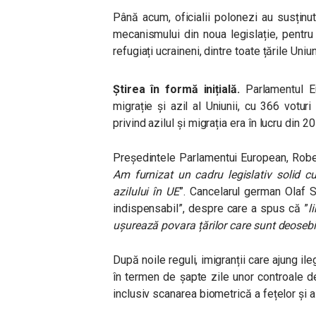
Până acum, oficialii polonezi au susținut
mecanismului din noua legislație, pentr
refugiați ucraineni, dintre toate țările Uniu
Știrea în formă inițială.
Parlamentul E
migrație și azil al Uniunii, cu 366 votur
privind azilul și migrația era în lucru din 2
Președintele Parlamentui European,
Robe
Am furnizat un cadru legislativ solid c
azilului în UE
”.
Cancelarul german Olaf Sc
indispensabil”, despre care a spus că ”
l
ușurează povara țărilor care sunt deosebi
După noile reguli, imigranții care ajung il
în termen de șapte zile unor controale de
inclusiv scanarea biometrică a fețelor și 