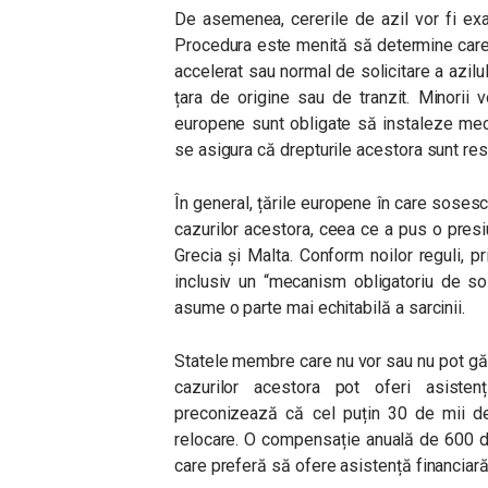
De asemenea, c
ererile de azil vor fi ex
Procedura este menită să determine care 
accelerat sau normal de solicitare a azilulu
țara de origine sau de tranzit.
Minorii v
europene sunt obligate să instaleze me
se asigura că drepturile acestora sunt re
În general, țările europene în care soses
cazurilor acestora, ceea ce a pus o presi
Grecia și Malta. Conform noilor reguli, pr
inclusiv un “mecanism obligatoriu de sol
asume o parte mai echitabilă a sarcinii.
Statele membre care nu vor sau nu pot găzd
cazurilor acestora pot oferi asisten
preconizează că cel puțin 30 de mii de
relocare. O compensație anuală de 600 de
care preferă să ofere asistență financiar