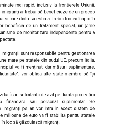
aminate mai rapid, inclusiv la frontierele Uniunii.
imigranți ar trebui să beneficieze de un proces
i și care dintre aceștia ar trebui trimiși înapoi în
or beneficia de un tratament special, iar țările
canisme de monitorizare independente pentru a
spectate.
c imigranții sunt responsabile pentru gestionarea
une mare pe statele din sudul UE, precum Italia,
incipiul va fi menținut, dar măsuri suplimentare,
idaritate”, vor obliga alte state membre să își
ui fizic solicitanții de azil pe durata procesării
ță financiară sau personal suplimentar. Se
 imigranți pe an vor intra în acest sistem de
 milioane de euro va fi stabilită pentru statele
ă în loc să găzduiască migranți.