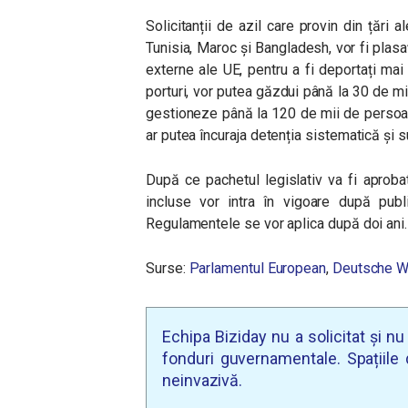
Solicitanții de azil care provin din țări 
Tunisia, Maroc și Bangladesh, vor fi plasaț
externe ale UE, pentru a fi deportați mai
porturi, vor putea găzdui până la 30 de m
gestioneze până la 120 de mii de persoan
ar putea încuraja detenția sistematică și 
După ce pachetul legislativ va fi aprobat
incluse vor intra în vigoare după pub
Regulamentele se vor aplica după doi ani
Surse:
Parlamentul European
,
Deutsche W
Echipa Biziday nu a solicitat și n
fonduri guvernamentale. Spațiile d
neinvazivă.