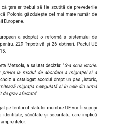
 că țara ar trebui să fie scutită de prevederile
u că Polonia găzduiește cel mai mare număr de
nii Europene.
uropean a adoptat o reformă a sistemului de
i pentru, 229 împotrivă și 26 abțineri. Pactul UE
015.
rta Metsola, a salutat decizia: ”
S-a scris istorie.
u privire la modul de abordare a migrației și a
holz a catalogat acordul drept un pas „istoric,
imitează migrația neregulată și în cele din urmă
t de grav afectate
”.
egal pe teritoriul statelor membre UE vor fi supuși
 identitate, sănătate și securitate, care implică
a amprentelor.