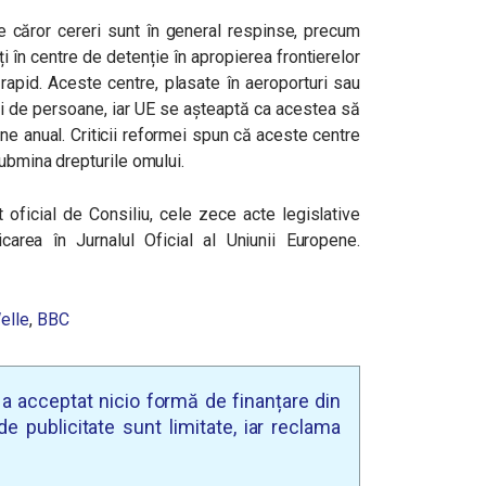
ale căror cereri sunt în general respinse, precum
i în centre de detenție în apropierea frontierelor
 rapid. Aceste centre, plasate în aeroporturi sau
ii de persoane, iar UE se așteaptă ca acestea să
e anual. Criticii reformei spun că aceste centre
submina drepturile omului.
 oficial de Consiliu, cele zece acte legislative
licarea în
Jurnalul Oficial al Uniunii Europene
.
.
elle
,
BBC
u a acceptat nicio formă de finanțare din
e publicitate sunt limitate, iar reclama