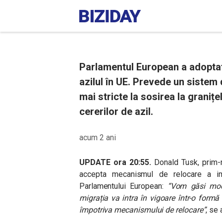
Parlamentul European a adoptat
azilul în UE. Prevede un sistem 
mai stricte la sosirea la granițe
cererilor de azil.
acum 2 ani
UPDATE ora 20:55.
Donald Tusk, prim-m
accepta mecanismul de relocare a imig
Parlamentului European:
“Vom găsi modal
migrația va intra în vigoare într-o for
împotriva mecanismului de relocare”
, se 