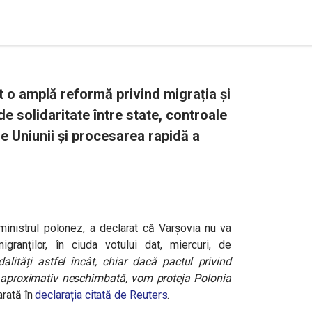
 o amplă reformă privind migrația și
de solidaritate între state, controale
le Uniunii și procesarea rapidă a
inistrul polonez, a declarat că Varșovia nu va
ranților, în ciuda votului dat, miercuri, de
ități astfel încât, chiar dacă pactul privind
mă aproximativ neschimbată, vom proteja Polonia
arată în
declarația citată de Reuters
.