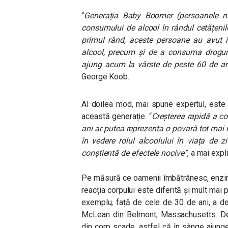
“
Generația Baby Boomer (persoanele n
consumului de alcool în rândul cetățenil
primul rând, aceste persoane au avut
alcool, precum și de a consuma droguri
ajung acum la vârste de peste 60 de ani
George Koob.
Al doilea mod, mai spune expertul, este
această generație. “
Creșterea rapidă a co
ani ar putea reprezenta o povară tot mai
în vedere rolul alcoolului în viața de z
conștientă de efectele nocive”
, a mai expl
Pe măsură ce oamenii îmbătrânesc, enzim
reacția corpului este diferită și mult mai
exemplu, față de cele de 30 de ani, a decl
McLean din Belmont, Massachusetts. De a
din corp scade, astfel că în sânge ajung