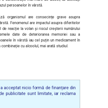
azul persoanelor în vârstă.
ează organismul are consecințe grave asupra
vârstă. Fenomenul are impactul asupra diferitelor
l de reacție la volan și riscul creșterii numărului
blemele date de deteriorarea memoriei sau a
soanele în vârstă iau cel puțin un medicament în
n combinație cu alcoolul, mai arată studiul.
u a acceptat nicio formă de finanțare din
e publicitate sunt limitate, iar reclama