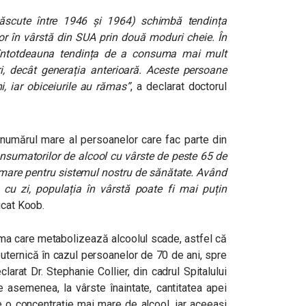
ăscute între 1946 și 1964) schimbă tendința
or în vârstă din SUA prin două moduri cheie. În
 întotdeauna tendința de a consuma mai mult
, decât generația anterioară. Aceste persoane
, iar obiceiurile au rămas”
, a declarat doctorul
 numărul mare al persoanelor care fac parte din
nsumatorilor de alcool cu vârste de peste 65 de
 mare pentru sistemul nostru de sănătate. Având
i cu zi, populația în vârstă poate fi mai puțin
icat Koob.
a care metabolizează alcoolul scade, astfel că
 puternică în cazul persoanelor de 70 de ani, spre
arat Dr. Stephanie Collier, din cadrul Spitalului
semenea, la vârste înaintate, cantitatea apei
e o concentrație mai mare de alcool, iar aceeași