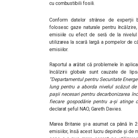
cu combustibili fosili.
Conform datelor strânse de experții br
folosesc gaze naturale pentru încălzire
emisiile cu efect de seră de la nivelul 
utilizarea la scară largă a pompelor de c
emisiilor.
Raportul a arătat că problemele în apli
încălzirii globale sunt cauzate de lipsa
“Departamentul pentru Securitate Energet
lung pentru a aborda nivelul scăzut de c
pașii necesari pentru decarbonizarea încă
fiecare gospodărie pentru a-și atinge ob
declarat șeful NAO, Gareth Davies.
Marea Britanie și-a asumat ca până în 2
emisiilor, însă acest lucru depinde și de 