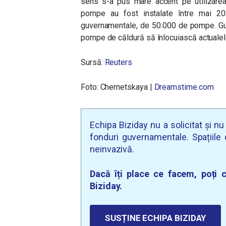
sens s-a pus mare accent pe utilizare
pompe au fost instalate între mai 20
guvernamentale, de 50.000 de pompe. Guv
pompe de căldură să înlocuiască actualele 
Sursă:
Reuters
Foto: Chernetskaya
|
Dreamstime.com
Echipa Biziday nu a solicitat și n
fonduri guvernamentale. Spațiile d
neinvazivă.
Dacă îți place ce facem, poți c
Biziday.
SUSȚINE ECHIPA BIZIDAY