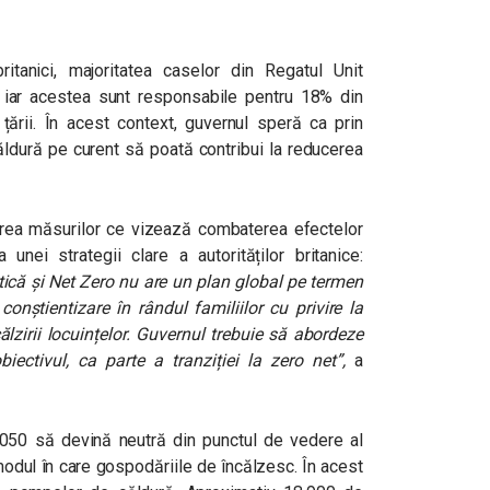
itanici, majoritatea caselor din Regatul Unit
, iar acestea sunt responsabile pentru 18% din
țării. În acest context, guvernul speră ca prin
ăldură pe curent să poată contribui la reducerea
carea măsurilor ce vizează combaterea efectelor
 unei strategii clare a autorităților britanice:
ică și Net Zero nu are un plan global pe termen
onștientizare în rândul familiilor cu privire la
lzirii locuințelor. Guvernul trebuie să abordeze
iectivul, ca parte a tranziției la zero net”,
a
050 să devină neutră din punctul de vedere al
modul în care gospodăriile de încălzesc. În acest