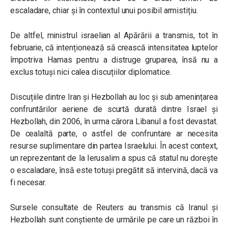
escaladare, chiar și în contextul unui posibil armistițiu.
De altfel, ministrul israelian al Apărării a transmis, tot în
februarie, că intenționează să crească intensitatea luptelor
împotriva Hamas pentru a distruge gruparea, însă nu a
exclus totuși nici calea discuțiilor diplomatice.
Discuțiile dintre Iran și Hezbollah au loc și sub amenințarea
confruntărilor aeriene de scurtă durată dintre Israel și
Hezbollah, din 2006, în urma cărora Libanul a fost devastat.
De cealaltă parte, o astfel de confruntare ar necesita
resurse suplimentare din partea Israelului. În acest context,
un reprezentant de la Ierusalim a spus că statul nu dorește
o escaladare, însă este totuși pregătit să intervină, dacă va
fi necesar.
Sursele consultate de Reuters au transmis că Iranul și
Hezbollah sunt conștiente de urmările pe care un război în