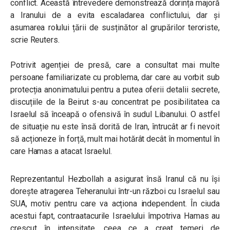
conflict. Această întrevedere demonstrează dorința majoră
a Iranului de a evita escaladarea conflictului, dar și
asumarea rolului țării de susținător al grupărilor teroriste,
scrie Reuters.
Potrivit agenției de presă, care a consultat mai multe
persoane familiarizate cu problema, dar care au vorbit sub
protecția anonimatului pentru a putea oferii detalii secrete,
discuțiile de la Beirut s-au concentrat pe posibilitatea ca
Israelul să înceapă o ofensivă în sudul Libanului. O astfel
de situație nu este însă dorită de Iran, întrucât ar fi nevoit
să acționeze în forță, mult mai hotărât decât în momentul în
care Hamas a atacat Israelul.
Reprezentantul Hezbollah a asigurat însă Iranul că nu își
dorește atragerea Teheranului într-un război cu Israelul sau
SUA, motiv pentru care va acționa independent. În ciuda
acestui fapt, contraatacurile Israelului împotriva Hamas au
crescut în intensitate, ceea ce a creat temeri de