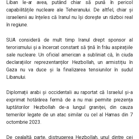
Liban le-ar avea, putând chiar să pună în pericol
capabilitățile nucleare ale Teheranului. De altfel, chiar și
israelienii au înțeles că Iranul nu își dorește un război real
în regiune.
SUA consideră de mult timp Iranul drept sponsor al
terorismului și a încercat constant să țină în frâu aspirațiile
sale nucleare. Un oficial american a subliniat că, în ciuda
declarațiilor reprezentanților Hezbollah, un armistițiu în
Gaza nu va duce și la finalizarea tensiunilor în sudul
Libanului.
Diplomații arabi și occidentali au raportat că Israelul și-a
exprimat hotărârea fermă de a nu mai permite prezența
luptătorilor Hezbollah de-a lungul graniței, din cauza
temerilor legate de un atac similar cu cel al Hamas din 7
octombrie 2023.
De cealaltă parte, distrugerea Hezbollah, unul dintre cei