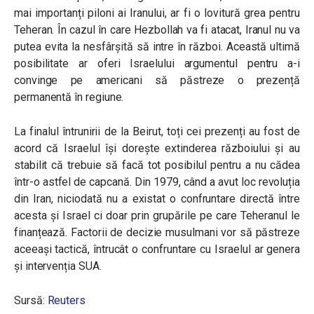
mai importanți piloni ai Iranului, ar fi o lovitură grea pentru
Teheran. În cazul în care Hezbollah va fi atacat, Iranul nu va
putea evita la nesfârșită să intre în război. Această ultimă
posibilitate ar oferi Israelului argumentul pentru a-i
convinge pe americani să păstreze o prezență
permanentă în regiune.
La finalul întrunirii de la Beirut, toți cei prezenți au fost de
acord că Israelul își dorește extinderea războiului și au
stabilit că trebuie să facă tot posibilul pentru a nu cădea
într-o astfel de capcană. Din 1979, când a avut loc revoluția
din Iran, niciodată nu a existat o confruntare directă între
acesta și Israel ci doar prin grupările pe care Teheranul le
finanțează. Factorii de decizie musulmani vor să păstreze
aceeași tactică, întrucât o confruntare cu Israelul ar genera
și intervenția SUA.
Sursă:
Reuters