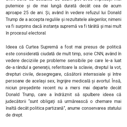
puternice și de mai lungă durată decât cea de acum
aproape 25 de ani. Și, având în vedere refuzul lui Donald
Trump de a accepta regulile și rezultatele alegerilor, nimeni
va fi surprins dacă instanța supremă va fi târâtă și mai mult
în procesul electoral.
Ideea că Curtea Supremă a fost mai presus de politică
este considerată ciudată de mult timp, scrie CNN, având în
vedere deciziile pe probleme sensibile pe care le-a luat
de-a rândul a generații, referitoare la sclavie, dreptul la vot,
drepturi civile, desegregare, căsătorii interrasiale și între
persoane de același sex, îngrijire medicală și avortul. Însă,
niciun președinte recent nu a mers mai departe decât
Donald Trump, care a îndrăznit să spulbere ideea că
judecătorii “sunt obligați să urmărească o chemare mai
înaltă decât politica partizană”, anume conservarea statului
de drept.