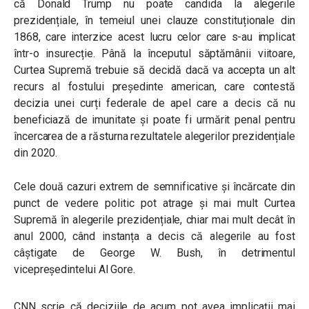
că Donald Trump nu poate candida la alegerile
prezidențiale, în temeiul unei clauze constituționale din
1868, care interzice acest lucru celor care s-au implicat
într-o insurecție.
Până la începutul săptămânii viitoare,
Curtea Supremă trebuie să decidă dacă va accepta un alt
recurs al fostului președinte american, care contestă
decizia unei curți
federale de apel care a decis că nu
beneficiază de imunitate și poate fi urmărit penal pentru
încercarea de a răsturna rezultatele alegerilor prezidențiale
din 2020.
Cele două cazuri extrem de semnificative și încărcate din
punct de vedere politic pot atrage și mai mult Curtea
Supremă în alegerile prezidențiale, chiar mai mult decât în
anul 2000, când instanța a decis că alegerile au fost
câștigate de George W. Bush, în detrimentul
vicepreședintelui Al Gore.
CNN scrie că deciziile de acum pot avea implicații mai