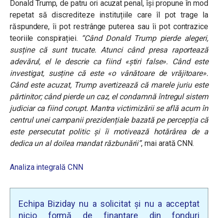
Donald Trump, de patru ori acuzat penal, își propune în mod
repetat să discrediteze instituțiile care îl pot trage la
răspundere, îi pot restrânge puterea sau îi pot contrazice
teoriile conspirației.
“Când Donald Trump pierde alegeri,
susține că sunt trucate. Atunci când presa raportează
adevărul, el le descrie ca fiind «știri false». Când este
investigat, susține că este «o vânătoare de vrăjitoare».
Când este acuzat, Trump avertizează că marele juriu este
părtinitor; când pierde un caz, el condamnă întregul sistem
judiciar ca fiind corupt. Mantra victimizării se află acum în
centrul unei campanii prezidențiale bazată pe percepția că
este persecutat politic și îi motivează hotărârea de a
dedica un al doilea mandat răzbunării”
, mai arată CNN.
Analiza integrală CNN
Echipa Biziday nu a solicitat și nu a acceptat
nicio formă de finanțare din fonduri