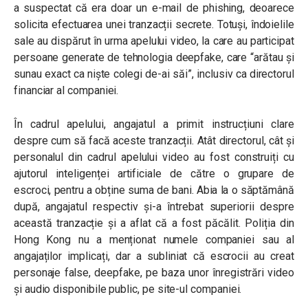
a suspectat că era doar un e-mail de phishing, deoarece
solicita efectuarea unei tranzacții secrete. Totuși, îndoielile
sale au dispărut în urma apelului video, la care au participat
persoane generate de tehnologia deepfake, care
“arătau și
sunau exact ca niște colegi de-ai săi”,
inclusiv ca directorul
financiar al companiei.
În cadrul apelului, angajatul a primit instrucțiuni clare
despre cum să facă aceste tranzacții.
Atât directorul, cât și
personalul din cadrul apelului video au fost construiți cu
ajutorul inteligenței artificiale de către o grupare de
escroci, pentru a obține suma de bani. Abia la o săptămână
după, angajatul respectiv și-a întrebat superiorii despre
această tranzacție și a aflat că a fost păcălit. Poliția din
Hong Kong nu a menționat numele companiei sau al
angajaților implicați, dar a subliniat că escrocii au creat
personaje false, deepfake, pe baza unor înregistrări video
și audio disponibile public, pe site-ul companiei.