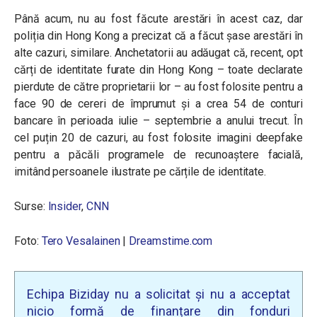
Până acum, nu au fost făcute arestări în acest caz, dar
poliția din Hong Kong a precizat că a făcut șase arestări în
alte cazuri, similare. Anchetatorii au adăugat că, recent, opt
cărți de identitate furate din Hong Kong – toate declarate
pierdute de către proprietarii lor – au fost folosite pentru a
face 90 de cereri de împrumut și a crea 54 de conturi
bancare în perioada iulie – septembrie a anului trecut. În
cel puțin 20 de cazuri, au fost folosite imagini deepfake
pentru a păcăli programele de recunoaștere facială,
imitând persoanele ilustrate pe cărțile de identitate.
Surse:
Insider
,
CNN
Foto
:
Tero Vesalainen
|
Dreamstime.com
Echipa Biziday nu a solicitat și nu a acceptat
nicio formă de finanțare din fonduri