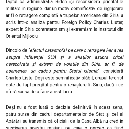
faptul că administrația Biden își reconsideră prioritățile
militare în regiune, dar un motiv semnificativ de îngrijorare
ar fi o retragere completă a trupelor americane din Siria, a
scris într-o analiză pentru Foreign Policy Charles Lister,
expert în Siria, contraterorism și extremism la Institutul din
Orientul Mijlociu.
Dincolo de “
efectul catastrofal pe care o retragere l-ar avea
asupra influenței SUA și a aliaților asupra crizei
nerezolvate și extrem de volatile din Siria, ar fi, de
asemenea, un cadou pentru Statul Islamic
”, consideră
Charles Liste. Deși este semnificativ slăbit, grupul terorist
este de fapt pregătit pentru o renaștere în Siria, dacă i se
oferă șansa de a face acest lucru.
Deși nu a fost luată o decizie definitivă în acest sens,
patru surse din cadrul departamentelor de Stat și cel al
Apărării au transmis că oficialii de la Casa Albă nu cred în
susținerea acestei misiuni, pe care o percep ca fiind