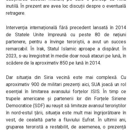
inutilă. În prezent are avea loc discuții despre o eventuală
retragere.
Intervenția internațională fără precedent lansată în 2014
de Statele Unite împreună cu peste 80 de națiuni
partenere, pentru a învinge teroriștii, a avut un succes
remarcabil. În Irak, Statul Islamic aproape a dispărut. În
2023, s-au înregistrat în medie doar nouă atacuri pe lună, în
scădere de la aproximativ 850 pe lună în 2014.
Dar situația din Siria vecină este mai complexă. Cu
aproximativ 900 de militari prezenți aici, SUA joacă un rol
esențial în limitarea avansului forțelor ISIS. În timp ce
trupele americane și partenerii lor din Forțele Siriene
Democratice (SDF) au reușit să limiteze avansul teroriștilor
în nord-estul țării, situația este mult mai îngrijorătoare în
vest, de cealaltă parte a fluviului Eufrat. În ultimii ani,
gruparea teroristă a restabilit, de asemenea, o prezență