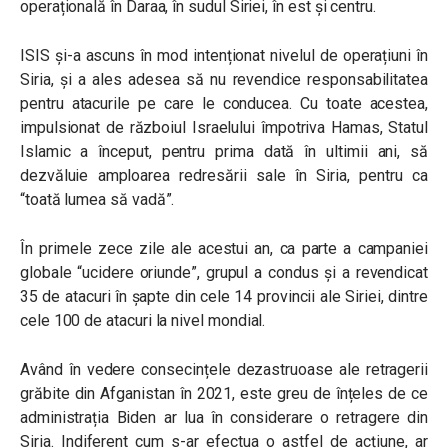
operațională în Daraa, în sudul Siriei, în est și centru.
ISIS și-a ascuns în mod intenționat nivelul de operațiuni în
Siria, și a ales adesea să nu revendice responsabilitatea
pentru atacurile pe care le conducea. Cu toate acestea,
impulsionat de războiul Israelului împotriva Hamas, Statul
Islamic a început, pentru prima dată în ultimii ani, să
dezvăluie amploarea redresării sale în Siria, pentru ca
“toată lumea să vadă”.
În primele zece zile ale acestui an, ca parte a campaniei
globale “ucidere oriunde”, grupul a condus și a revendicat
35 de atacuri în șapte din cele 14 provincii ale Siriei, dintre
cele 100 de atacuri la nivel mondial.
Având în vedere consecințele dezastruoase ale retragerii
grăbite din Afganistan în 2021, este greu de înțeles de ce
administrația Biden ar lua în considerare o retragere din
Siria. Indiferent cum s-ar efectua o astfel de acțiune, ar