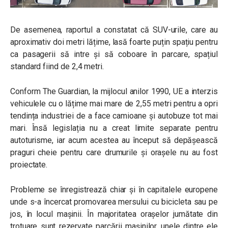
De asemenea, raportul a constatat că SUV-urile, care au
aproximativ doi metri lățime, lasă foarte puțin spațiu pentru
ca pasagerii să intre și să coboare în parcare, spațiul
standard fiind de 2,4 metri.
Conform The Guardian, la mijlocul anilor 1990, UE a interzis
vehiculele cu o lățime mai mare de 2,55 metri pentru a opri
tendința industriei de a face camioane și autobuze tot mai
mari. Însă legislația nu a creat limite separate pentru
autoturisme, iar acum acestea au început să depășească
praguri cheie pentru care drumurile și orașele nu au fost
proiectate.
Probleme se înregistrează chiar și în capitalele europene
unde s-a încercat promovarea mersului cu bicicleta sau pe
jos, în locul mașinii. În majoritatea orașelor jumătate din
trotuare sunt rezervate parcării mașinilor, unele dintre ele