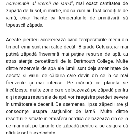
convenabil al vremii de iarnă
”
, mai exact cantitatea de
zăpadă de la sol, în martie, indică cum au fost condițiile de
iarnă, chiar înainte ca temperaturile de primăvară să
topească zăpada.
Aceste pierderi accelerează când temperaturile medii din
timpul iernii sunt mai calde decât -8 grade Celsius, iar mai
puțină zăpadă înseamnă mai puține resurse de apă, au
atras atenția cercetătorii de la Dartmouth College. Multe
dintre rezervele de apă ale lumii sunt deja amenințate de
secetă și valuri de căldură care devin din ce în ce mai
frecvente și mai intense. Pe măsură ce planeta se
încălzește, multe zone care se bazează pe zăpadă pentru
a-și asigura resursele de apă vor înregistra pierderi severe
în următoarele decenii. De asemenea, lipsa zăpezii are și
consecințe asupra stațiunilor de iarnă. Multe dintre
resorturile situate în emisfera nordică se bazează din ce în
ce mai mult pe tunurile de zăpadă pentru a se asigura că
pârtiile pot fi exploatate.