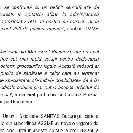
c se confruntă cu un deficit semnificativ de
urești, în spitalele aflate în administrarea
 aproximativ 500 de posturi de medici, iar la
 sunt 390 de posturi vacante
”, susține CMMB
Medicilor din Municipiul București, fac un apel
ifice cat mai rapid soluții pentru deblocarea
 conform procedurilor legale. Această măsură ar
l public de sănătate a celor care au terminat
specialitate, oferindu-le posibilitatea de a își
edicale publice și-ar putea acoperi deficitul de
sonal
”, a declarat prof. univ. dr. Cătălina Poiană,
cipiul București.
e Uniunii Sindicale SANITAS Bucureşti, care a
tale din subordinea ASSMB au nevoie urgentă de
re cine lucra în aceste spitale. Viorel Huşanu a