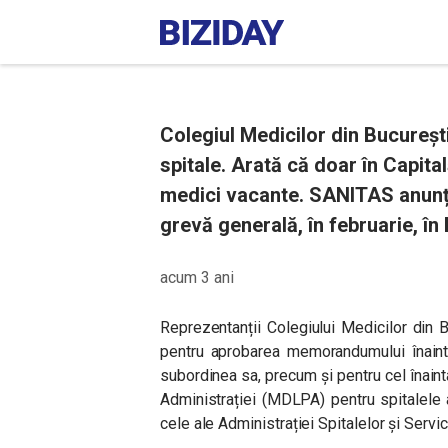
Colegiul Medicilor din Bucureșt
spitale. Arată că doar în Capita
medici vacante. SANITAS anunț
grevă generală, în februarie, în
acum 3 ani
Reprezentanții Colegiului Medicilor din B
pentru aprobarea memorandumului înainta
subordinea sa, precum și pentru cel înainta
Administrației (MDLPA) pentru spitalele af
cele ale Administrației Spitalelor și Servi