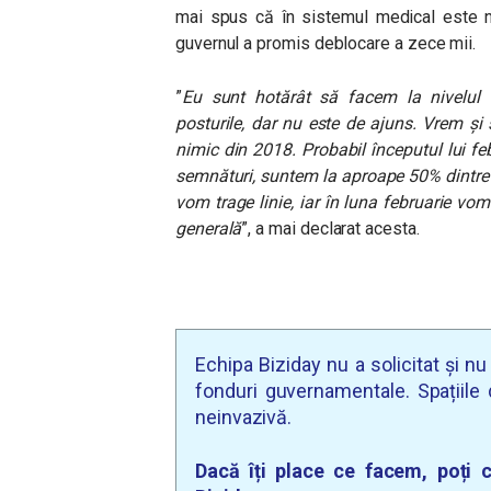
mai spus că în sistemul medical este n
guvernul a promis deblocare a zece mii.
”
Eu sunt hotărât să facem la nivelul 
posturile, dar nu este de ajuns. Vrem și 
nimic din 2018.
Probabil începutul lui f
semnături, suntem la aproape 50% dintre s
vom trage linie, iar în luna februarie vo
generală
”, a mai declarat acesta.
Echipa Biziday nu a solicitat și n
fonduri guvernamentale. Spațiile d
neinvazivă.
Dacă îți place ce facem, poți c