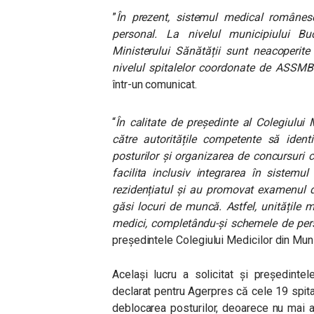
”
În prezent, sistemul medical românes
personal. La nivelul municipiului Buc
Ministerului Sănătății sunt neacoperite
nivelul spitalelor coordonate de ASSMB
într-un comunicat.
“
În calitate de președinte al Colegiului 
către autoritățile competente să ident
posturilor și organizarea de concursuri
facilita inclusiv integrarea în sistemu
rezidențiatul și au promovat examenul de 
găsi locuri de muncă. Astfel, unitățile m
medici, completându-și schemele de per
președintele Colegiului Medicilor din Muni
Același lucru a solicitat și
preşedintel
declarat pentru Agerpres că cele 19 spi
deblocarea posturilor, deoarece nu mai a