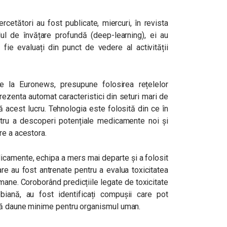
cetători au fost publicate, miercuri, în revista
ul de învățare profundă (deep-learning), ei au
ie evaluați din punct de vedere al activității
 de la Euronews, presupune folosirea rețelelor
prezenta automat caracteristici din seturi mari de
ă acest lucru. Tehnologia este folosită din ce în
tru a descoperi potențiale medicamente noi și
re a acestora.
dicamente, echipa a mers mai departe și a folosit
re au fost antrenate pentru a evalua toxicitatea
umane. Coroborând predicțiile legate de toxicitate
biană, au fost identificați compușii care pot
acă daune minime pentru organismul uman.