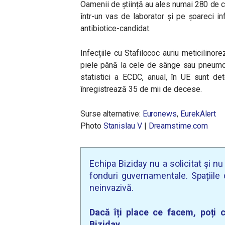
Oamenii de știință au ales numai 280 de c
într-un vas de laborator și pe șoareci i
antibiotice-candidat.
Infecțiile cu Stafilococ auriu meticilinore
piele până la cele de sânge sau pneumoni
statistici a ECDC, anual, în UE sunt d
înregistrează 35 de mii de decese.
Surse alternative:
Euronews
,
EurekAlert
Photo
Stanislau V
|
Dreamstime.com
Echipa Biziday nu a solicitat și n
fonduri guvernamentale. Spațiile d
neinvazivă.
Dacă îți place ce facem, poți c
Biziday.