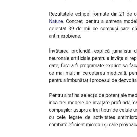
Rezultatele echipei formate din 21 de cer
Nature
. Concret, pentru a antrena model
selectat 39 de mii de compuși care să f
antimicrobiene.
Învățarea profundă, explică jurnaliștii
neuronale artificiale pentru a învăța și re
date, fără a fi programate explicit să fac
ce mai mult în cercetarea medicală, pen
pentru a îmbunătății procesul de dezvolta
Pentru a rafina selecția de potențiale me
încă trei modele de învățare profundă, ca
compușilor asupra a trei tipuri de celule 
cu cele legate de activitatea antimicro
combate eficient microbii și care provo