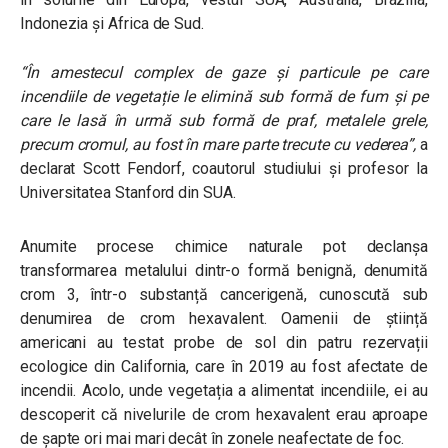
Indonezia și Africa de Sud.
“
În amestecul complex de gaze și particule pe care
incendiile de vegetație le elimină sub formă de fum și pe
care le lasă în urmă sub formă de praf, metalele grele,
precum cromul, au fost în mare parte trecute cu vederea
”,
a
declarat Scott Fendorf, coautorul studiului și profesor la
Universitatea Stanford din SUA.
Anumite procese chimice naturale pot declanșa
transformarea metalului dintr-o formă benignă, denumită
crom 3, într-o substanță cancerigenă, cunoscută sub
denumirea de crom hexavalent. Oamenii de știință
americani au testat probe de sol din patru rezervații
ecologice din California, care în 2019 au fost afectate de
incendii. Acolo, unde vegetația a alimentat incendiile, ei au
descoperit că nivelurile de crom hexavalent erau aproape
de șapte ori mai mari decât în zonele neafectate de foc.