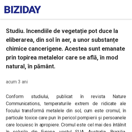
Studiu. Incendiile de vegetație pot duce la
eliberarea, din sol în aer, a unor substanțe
chimice cancerigene. Acestea sunt emanate
prin topirea metalelor care se află, în mod
natural, în pământ.
acum 3 ani
Conform studiului, publicat în revista Nature
Communications, temperaturile extrem de ridicate ale
focului transformă metalele din sol, cum este cromul, în
particule toxice care pun în pericol pompierii și persoanele
care locuiesc în apropiere. Cromul este cel mai des întâlnit
în solurile din Europa, vestul SUA, Australia, Brazilia,