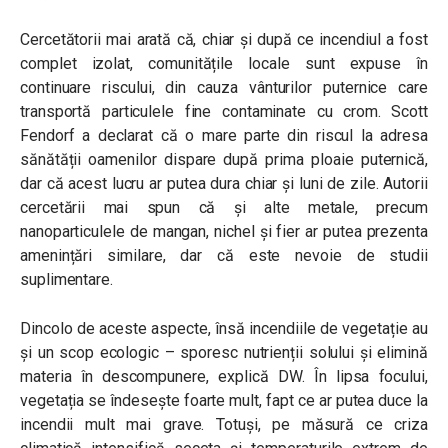
Cercetătorii mai arată că, chiar și după ce incendiul a fost
complet izolat, comunitățile locale sunt expuse în
continuare riscului, din cauza vânturilor puternice care
transportă particulele fine contaminate cu crom. Scott
Fendorf a declarat că o mare parte din riscul la adresa
sănătății oamenilor dispare după prima ploaie puternică,
dar că acest lucru ar putea dura chiar și luni de zile. Autorii
cercetării mai spun că și alte metale, precum
nanoparticulele de mangan, nichel și fier ar putea prezenta
amenințări similare, dar că este nevoie de studii
suplimentare.
Dincolo de aceste aspecte, însă incendiile de vegetație au
și un scop ecologic – sporesc nutrienții solului și elimină
materia în descompunere, explică DW. În lipsa focului,
vegetația se îndesește foarte mult, fapt ce ar putea duce la
incendii mult mai grave. Totuși, pe măsură ce criza