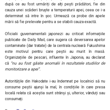
după ce au fost urmăriți de alți pești prădători, fie din
cauza unei scăderi bruște a temperaturii apei, ceea ce i-a
determinat să intre în șoc. Urmează ca probe din apele
mării să fie prelevate pentru a se stabili cauza exactă.
Oficialii guvernamentali japonezi au criticat informațiile
publicate de Daily Mail, care sugera că deversarea apelor
contaminate (dar tratate) de la centrala nucleară Fukushima
este motivul pentru care peștii au murit în masă.
Organizațiile de pescari, influente în Japonia, au declarat
că
“nu au fost găsite anomalii în rezultatele studiilor de
monitorizare a apei”.
Autoritățile din Hakodate i-au îndemnat pe localnici să nu
consume peștii ajunși la mal, în condițiile în care presa
locală relata că aceștia sunt strânși și, ulterior, vânduți sau
consumați.