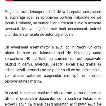
Peștii au fost descoperiți încă de la începutul lunii plutind
la suprafața apei, în apropierea portului Hakodate de pe
Insula Hokkaido, iar numărul lor a crescut zilnic în această
perioadă. Motivul eșuării este încă necunoscut, potrivit
unor declarații făcute de autoritățile locale.
Un eveniment asemănător a avut loc în Nakiri, un oraș
situat la sute de kilometri sud de Hokkaido, unde
aproximativ 40 de tone de sardine au fost observate
plutind în derivă, miercuri. Pescarii locali s-au grăbit să
adune peștii, temându-se că pe măsură ce se descompun,
vor afecta calitatea oxigenului din apă și, implicit,
biodiversitatea marină.
În cazul în care se confirmă că nu este vorba despre un
efect al deversării deșeurilor de la centrala Fukushima,
experții spun că acești pești migratori ar fi putut eșua fie