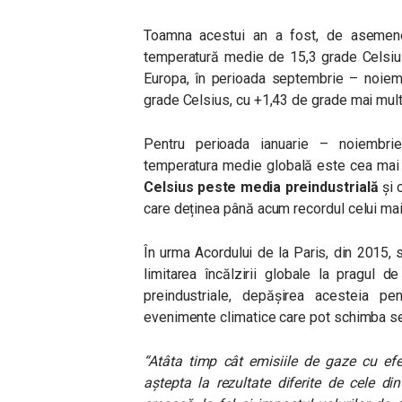
Toamna acestui an a fost, de asemen
temperatură medie de 15,3 grade Celsius
Europa, în perioada septembrie – noiem
grade Celsius, cu +1,43 de grade mai mult
Pentru perioada ianuarie – noiembri
temperatura medie globală este cea mai 
Celsius peste media preindustrială
și 
care deținea până acum recordul celui mai 
În urma Acordului de la Paris, din 2015, s
limitarea încălzirii globale la pragul 
preindustriale, depășirea acesteia pe
evenimente climatice care pot schimba se
“
Atâta timp cât emisiile de gaze cu ef
aștepta la rezultate diferite de cele d