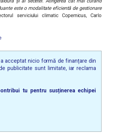
 căldură și al secetei. Atingerea cât mai curând
oluante este o modalitate eficientă de gestionare
ectorul serviciului climatic Copernicus, Carlo
e
u a acceptat nicio formă de finanțare din
e publicitate sunt limitate, iar reclama
ontribui tu pentru susținerea echipei