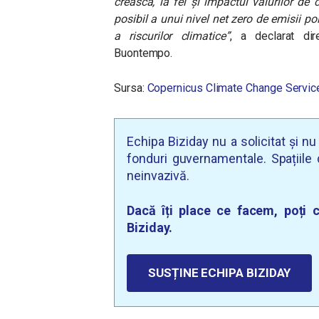
crească, la fel și impactul valurilor de
posibil a unui nivel net zero de emisii p
a riscurilor climatice”
, a declarat dir
Buontempo.
Sursa:
Copernicus Climate Change Servic
Echipa Biziday nu a solicitat și n
fonduri guvernamentale. Spațiile d
neinvazivă.
Dacă îți place ce facem, poți c
Biziday.
SUSȚINE ECHIPA BIZIDAY